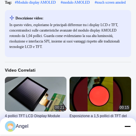
Tag:
#
Modulo display AMOLED
#
modulo AMOLED
#
touch screen amoled
Descrizione video:
In questo video, esploriamo le principali differenze tra i display LCD e TFT,
concentrandoci sulle caratteristiche avanzate del modulo display AMOLED
rotondo da 1,04 pollici. Guarda come evidenziamo la sua alta luminosità,
risoluzione e interfaccia SPI, insieme ai suoi vantaggi rispetto alle tradizionali
tecnologie LCD e TFT.
Video Correlati
00:21
00:15
4 pollici TFT LCD Display Module
Esposizione a 1,5 pollici di TFT del
480x480 Risoluzione 300nits
giro, 320x320 risoluzione, interfaccia
Angel
Interfaccia SPI+RGB
del vicolo di 24PINS MIPI 1,
Esposizione LCD Di TFT
Esposizione Rotonda Di TFT
350cd/m2
October 26, 2023
May 15, 2023