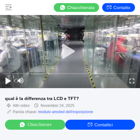
Chiacchierata
Contatto
qual è la differenza tra LCD e TFT?
Altri video
November 24, 2025
Parola chiave:
modulo amoled dell'esposizione
Chiacchierare
Contattici