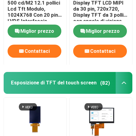
500 cd/M2 12.1 pollici
Display TFT LCD MIPI
Lcd Tft Modulo,
da 30 pin, 720x720,
Esposizione LCD di alta luminosità
1024X768 Con 20 pin
Display TFT da 3 pollici
LVDS Interfaccia
con angolo di visione
libero
Miglior prezzo
Miglior prezzo
Display LCD COB
Contattaci
Contattaci
Luce solare TFT leggibile
Esposizione di UART TFT
Esposizione di TFT del touch screen
(82)
Modulo LCD dell'esposizione
Esposizione di PMOLED
esposizione del epaper