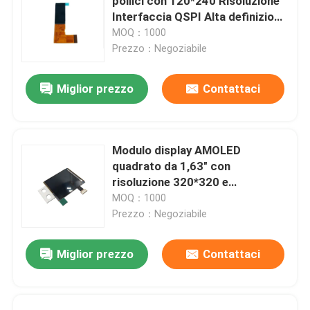
pollici con 120*240 Risoluzione
Interfaccia QSPI Alta definizione
Alta luminosità Color Screen
MOQ：1000
Prezzo：Negoziabile
Miglior prezzo
Contattaci
Modulo display AMOLED
quadrato da 1,63" con
risoluzione 320*320 e
interfaccia MIPI
MOQ：1000
Prezzo：Negoziabile
Miglior prezzo
Contattaci