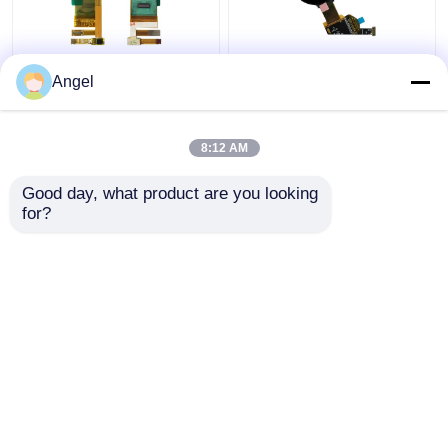
1.45 pollici AMOLED
1Display OLED ad alta
Angel
Display Module,
risoluzione da 39
272X340 Risoluzione,
pollici, interfaccia Mipi
24 pin Mipi Interfaccia
400X400, guida IC
8:12 AM
Oled Touch Screen
RM69080
Miglior prezzo
Miglior prezzo
Module
Good day, what product are you looking 
for?
Contattaci
Contattaci
Osservi più
Casa
Circa noi
Contattaci
Desktop Site
Mappa del sito
Privacy Policy