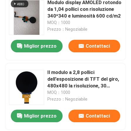
Modulo display AMOLED rotondo
da 1,04 pollici con risoluzione
340*340 e luminosità 600 cd/m2
MOQ：1000
Prezzo：Negoziabile
Miglior prezzo
Contattaci
Il modulo a 2,8 pollici
dell'esposizione di TFT del giro,
480x480 la risoluzione, 30
APPUNTA l'interfaccia di MIPI,
MOQ：1000
300CD/M2
Prezzo：Negoziabile
Miglior prezzo
Contattaci