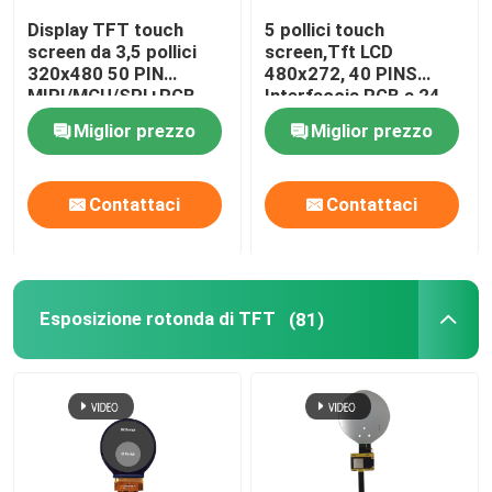
Display TFT touch
5 pollici touch
Visualizzatore digitale del LED
screen da 3,5 pollici
screen,Tft LCD
320x480 50 PIN
480x272, 40 PINS
MIPI/MCU/SPI+RGB
Interfaccia RGB a 24
Pannello di tocco capacitivo
bit 350 CD/M2
Miglior prezzo
Miglior prezzo
Contattaci
Contattaci
Esposizione rotonda di TFT
(81)