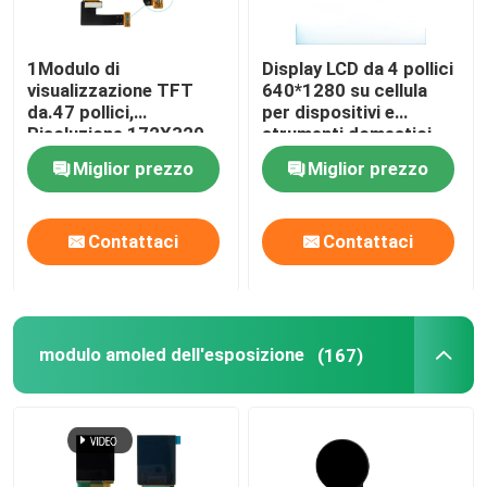
1Modulo di
Display LCD da 4 pollici
visualizzazione TFT
640*1280 su cellula
da.47 pollici,
per dispositivi e
Risoluzione 172X320,
strumenti domestici
Interfaccia MUC SPI
intelligenti
Miglior prezzo
Miglior prezzo
600 CD/M2
Contattaci
Contattaci
modulo amoled dell'esposizione
(167)