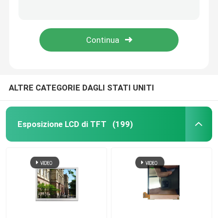
Touch screen LCD TFT da 2,4 pollici 240x320 40 PIN MCU RGB SPI 450 CD/M2
Display TFT touch screen da 3,34 pollici 320x320 17 PIN Interfaccia MIPI 550 CD/M2
Esposizione di TFT del touch screen
Display TFT da 3,5 pollici 320x240 con touch panel 45 interfaccia PIN RGB 500 CD/M2
3.5 pollici touch screen TFT display, 320x480 50 PINS MCU RGB SPI Interface 300 CD/M2
Esposizione rotonda di TFT
schermo a colori del tft
ALTRE CATEGORIE DAGLI STATI UNITI
modulo amoled dell'esposizione
Esposizione LCD di TFT
(199)
Display micro oled
Barra tipo TFT
Display TFT quadrato