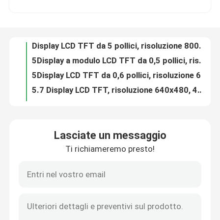
Display LCD TFT da 5 pollici, risoluzione 800x480, interfaccia LVDS 20PINS, 1200 cd/M2
5Display a modulo LCD TFT da 0,5 pollici, risoluzione 1080x1980, 31 PINS 4 LANE MIPI Interface, 800 cd/M2
Manifestazione di VR
5Display LCD TFT da 0,6 pollici, risoluzione 640x480, 40 pin Interfaccia RGB a 18 bit
5.7 Display LCD TFT, risoluzione 640x480, 40 pin Interfaccia RGB a 18 bit
Circa noi
Interfaccia RGB a 24 bit, Display Tft da 9 pollici 800x480, con pannello touch
Display TFT touch screen a 10,1 pollici 800x1280 20 PIN interfaccia MIPI 720cd/M2
Giro della fabbrica
10Display LCD TFT da 0,1 pollici, 1024x600 Alta risoluzione, 40 pin Interfaccia LVDS 8bit
1Display TFT rotondo da 0,3 pollici, 320x320 24 PINS MIPI 500cd/M2 IC di guida ST7796DW
Controllo di qualità
1.9 pollici TFT Bar, 170x320 30 Pins Interfaccia MCU, 500cd/M2 Driving IC ST7789V
Lasciate un messaggio
1Display TFT rotondo da 32 pollici, risoluzione 360x360, interfaccia QSPI 450 CD/M2
Ti richiameremo presto!
Contattici
Modulo display LCD rotondo da 1,45 pollici 412x412 Interfaccia QSPI 450 CD/M2
1Modulo di visualizzazione TFT da.47 pollici, Risoluzione 172X320, Interfaccia MUC SPI 600 CD/M2
Modulo LCD rotondo da 1,09 pollici Interfaccia MCU 240x240 350 CD/M2
Richieda una citazione
Il giro a 3 pollici TFT LCD visualizza l'interfaccia 450 CD/M2 di SPI del bit di 480x480 il RGB 24
3Display TFT rotondo da 0,4 pollici, con touch panel 800x800 MIPI Interface 380 CD/M2
Esposizione LCD di TFT