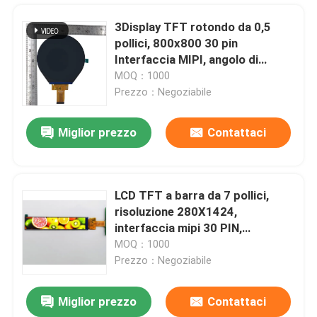
3Display TFT rotondo da 0,5
pollici, 800x800 30 pin
Interfaccia MIPI, angolo di
visione libero
MOQ：1000
Prezzo：Negoziabile
Miglior prezzo
Contattaci
LCD TFT a barra da 7 pollici,
risoluzione 280X1424,
Casa
interfaccia mipi 30 PIN,
800cd/m2
MOQ：1000
Prezzo：Negoziabile
Prodotti
Miglior prezzo
Contattaci
Esposizione a 4,3 pollici del touch screen TFT con PCT, 480x272 40 PIN 24bit RGB TFT capacitivo
Video