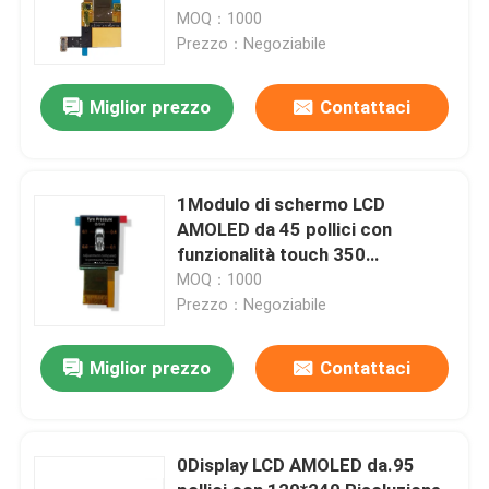
Con Interfaccia OnCell Touch
MOQ：1000
MIPI / SPI / QSPI
Prezzo：Negoziabile
Miglior prezzo
Contattaci
1Modulo di schermo LCD
AMOLED da 45 pollici con
funzionalità touch 350
Luminosità 272x340 Risoluzione
MOQ：1000
MIPI Interfaccia 24 pin
Prezzo：Negoziabile
Miglior prezzo
Contattaci
0Display LCD AMOLED da.95