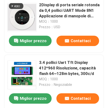
2Display di porta seriale rotonda
da 0,4 pollici UART Mode 8N1
Applicazione di manopole di
elettrodomestici,65K (65536)
MOQ：1000
Colori
Prezzo：USD
Miglior prezzo
Contattaci
3.4 pollici Uart Tft Display
412*960 Risoluzione, capacità
flash 64~128m bytes, 300c/d
MOQ：1000
Prezzo：Negoziabile
Miglior prezzo
Contattaci