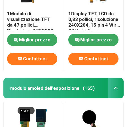
1Modulo di
1Display TFT LCD da
visualizzazione TFT
0,83 pollici, risoluzione
da.47 pollici,
240X284, 15 pin 4 Wire
Risoluzione 172X320,
SPI Interface,
Interfaccia MUC SPI
NV3030B Driving IC
Miglior prezzo
Miglior prezzo
600 CD/M2
Contattaci
Contattaci
modulo amoled dell'esposizione
(165)