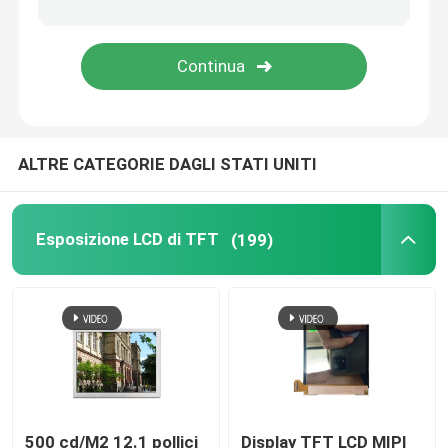
Esposizione LCD di alta luminosità
Display LCD COB
ALTRE CATEGORIE DAGLI STATI UNITI
Luce solare TFT leggibile
Esposizione di UART TFT
Esposizione LCD di TFT
(199)
Modulo LCD dell'esposizione
Esposizione di PMOLED
esposizione del epaper
500 cd/M2 12.1 pollici
Display TFT LCD MIPI