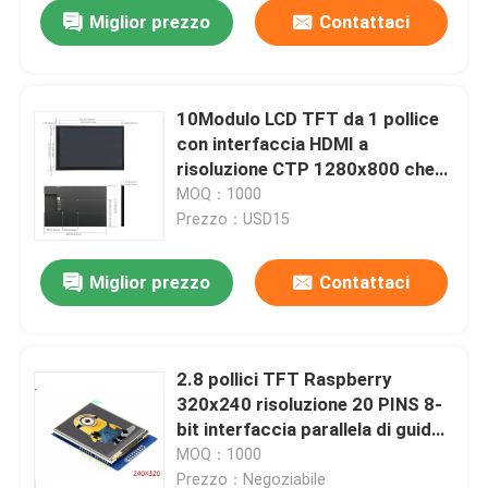
Miglior prezzo
Contattaci
10Modulo LCD TFT da 1 pollice
con interfaccia HDMI a
risoluzione CTP 1280x800 che
supporta Raspbian, Kali Linux,
MOQ：1000
Ubuntu, Kodi e W
Prezzo：USD15
Miglior prezzo
Contattaci
Casa
2.8 pollici TFT Raspberry
320x240 risoluzione 20 PINS 8-
Prodotti
bit interfaccia parallela di guida
IC HX8347
MOQ：1000
Video
Prezzo：Negoziabile