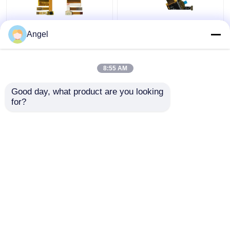
1.45 pollici AMOLED
1Display OLED ad alta
Angel
Display Module,
risoluzione da 39
272X340 Risoluzione,
pollici, interfaccia Mipi
24 pin Mipi Interfaccia
400X400, guida IC
8:55 AM
Oled Touch Screen
RM69080
Miglior prezzo
Miglior prezzo
Module
Good day, what product are you looking 
for?
Contattaci
Contattaci
Osservi più
Casa
Circa noi
Contattaci
Desktop Site
Mappa del sito
Privacy Policy