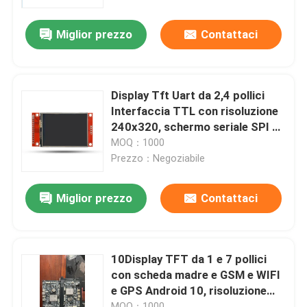
Miglior prezzo
Contattaci
Manifestazione di VR
Circa noi
Display Tft Uart da 2,4 pollici
Interfaccia TTL con risoluzione
Giro della fabbrica
240x320, schermo seriale SPI a
4 fili a 14 pin
MOQ：1000
Prezzo：Negoziabile
Controllo di qualità
Miglior prezzo
Contattaci
Contattici
Richieda una citazione
10Display TFT da 1 e 7 pollici
con scheda madre e GSM e WIFI
e GPS Android 10, risoluzione
Esposizione LCD di TFT
1024*768
MOQ：1000