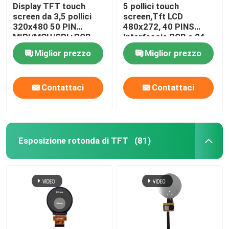
Display TFT touch
5 pollici touch
screen da 3,5 pollici
screen,Tft LCD
320x480 50 PIN
480x272, 40 PINS
MIPI/MCU/SPI+RGB
Interfaccia RGB a 24
bit 350 CD/M2
Miglior prezzo
Miglior prezzo
Contattaci
Contattaci
Esposizione rotonda di TFT
(81)