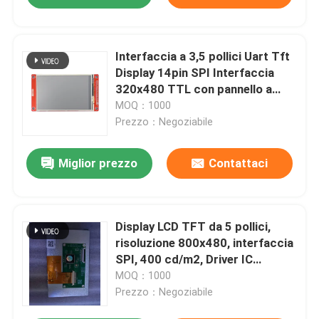
Interfaccia a 3,5 pollici Uart Tft
Display 14pin SPI Interfaccia
320x480 TTL con pannello a
sfioramento
MOQ：1000
Prezzo：Negoziabile
Miglior prezzo
Contattaci
Display LCD TFT da 5 pollici,
risoluzione 800x480, interfaccia
SPI, 400 cd/m2, Driver IC
ST7262
MOQ：1000
Prezzo：Negoziabile