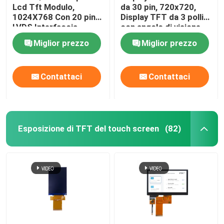
Lcd Tft Modulo,
da 30 pin, 720x720,
1024X768 Con 20 pin
Display TFT da 3 pollici
Visualizzatore digitale del LED
LVDS Interfaccia
con angolo di visione
libero
Miglior prezzo
Miglior prezzo
Pannello di tocco capacitivo
Contattaci
Contattaci
Esposizione di TFT del touch screen
(82)