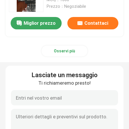
Prezzo：Negoziabile
Esposizione di TFT del touch screen
Miglior prezzo
Contattaci
Esposizione rotonda di TFT
Osservi più
schermo a colori del tft
modulo amoled dell'esposizione
Lasciate un messaggio
Ti richiameremo presto!
Display micro oled
Barra tipo TFT
Display TFT quadrato