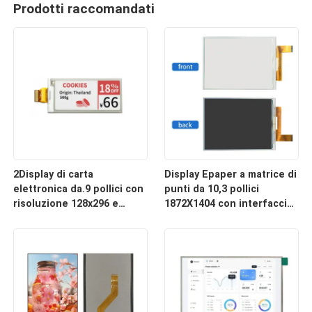
Prodotti raccomandati
2Display di carta
Display Epaper a matrice di
elettronica da.9 pollici con
punti da 10,3 pollici
risoluzione 128x296 e
1872X1404 con interfaccia
interfaccia SPI per scaffali
SPI per applicazioni E-
elettronici e appunti
Book e Smart
adesivi