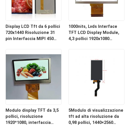
Display LCD Tft da 6 pollici
1000nits, Lvds Interface
720x1440 Risoluzione 31
TFT LCD Display Module,
pin Interfaccia MIPI 450
4,3 pollici 1920x1080
C/D Angolo di
Risoluzione
visualizzazione libera
Modulo display TFT da 3,5
5Modulo di visualizzazione
pollici, risoluzione
tft ad alta risoluzione da
1920*1080, interfaccia
0,98 pollici, 1440×2560
MIPI 30 PIN, Min500c/d
punti, 50 pin MIPI, 400C/D,