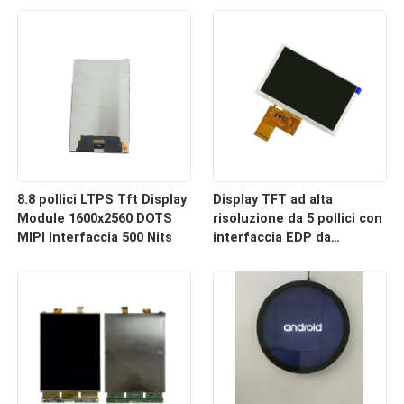
angolo di visione libero
8.8 pollici LTPS Tft Display
Display TFT ad alta
Module 1600x2560 DOTS
risoluzione da 5 pollici con
MIPI Interfaccia 500 Nits
interfaccia EDP da
3840*2160 punti e
luminosità di 500 nit