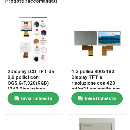
Prodotti raccomandati
2Display LCD TFT da
4.3 pollici 800x480
0,0 pollici con
Display TFT a
OGS,G/F,320(RGB)
risoluzione con 420
*240 Risoluzione,
cd/m2 Luminosità per
Casa
Interfaccia RGB a 6
controllo industriale
Invia richiesta
Invia richiesta
bit, Driving IC ILI9342c
Prodotti
Video