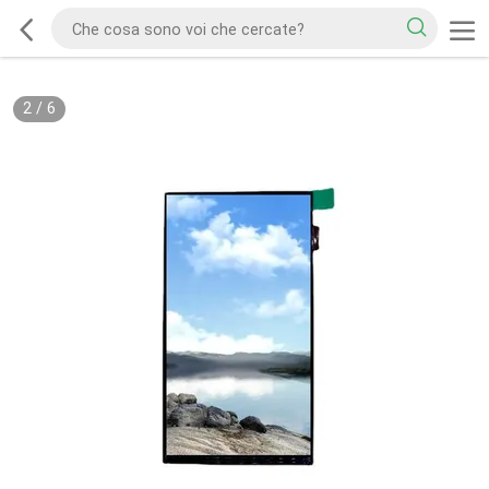
2
/
6