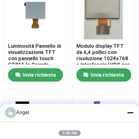
Manifestazione di VR
Circa noi
Luminosità Pannello di
Modulo display TFT
visualizzazione TFT
da 6,4 pollici con
Giro della fabbrica
con pannello touch
risoluzione 1024x768
GT911 Ic Grande
e interfaccia LVDS per
angolo di visione e
applicazioni veicolari
Invia richiesta
Invia richiesta
Controllo di qualità
driver ILI9881C Ic
Contattici
Angel
Richieda una citazione
3:38 AM
Esposizione LCD di TFT