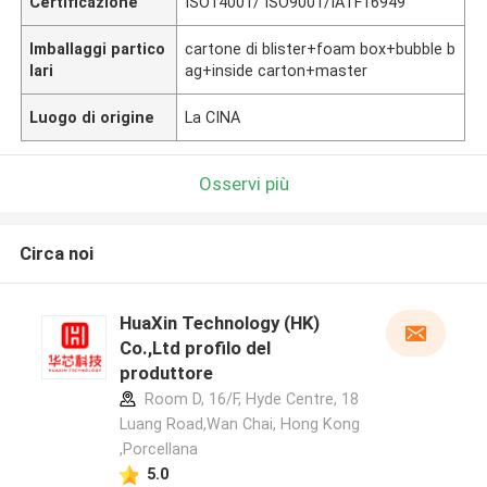
Certificazione
ISO14001/ ISO9001/IATF16949
Imballaggi partico
cartone di blister+foam box+bubble b
lari
ag+inside carton+master
Luogo di origine
La CINA
Osservi più
Circa noi
HuaXin Technology (HK)
Co.,Ltd profilo del
produttore
Room D, 16/F, Hyde Centre, 18
Luang Road,Wan Chai, Hong Kong
,Porcellana
5.0