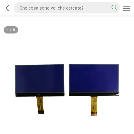
2
/
5