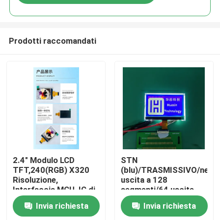
Prodotti raccomandati
Casa
2.4" Modulo LCD
STN
TFT,240(RGB) X320
(blu)/TRASMISSIVO/negat
Risoluzione,
uscita a 128
Prodotti
Interfaccia MCU, IC di
segmenti/64 uscite
guida ILI9340X,Tutte
comuni
Invia richiesta
Invia richiesta
le ore, 4LED
Video