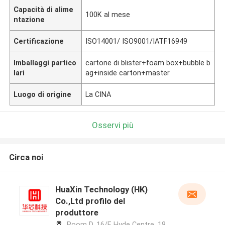
Capacità di alime
100K al mese
ntazione
Certificazione
ISO14001/ ISO9001/IATF16949
Imballaggi partico
cartone di blister+foam box+bubble b
lari
ag+inside carton+master
Luogo di origine
La CINA
Osservi più
Circa noi
HuaXin Technology (HK)
Co.,Ltd profilo del
produttore
Room D, 16/F, Hyde Centre, 18