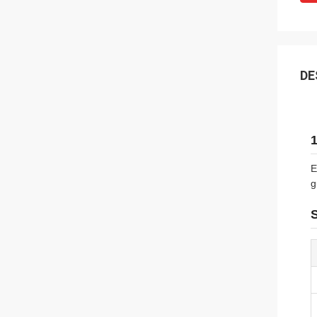
DE
1
E
g
S