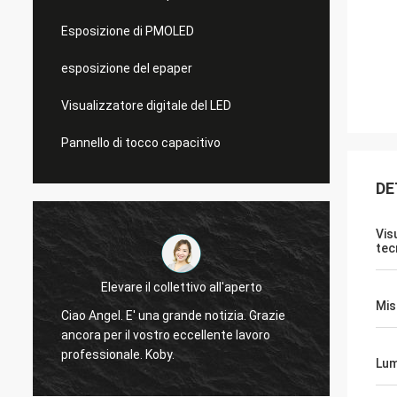
Esposizione di PMOLED
esposizione del epaper
Visualizzatore digitale del LED
Pannello di tocco capacitivo
DE
Vis
tec
Elevare il collettivo all'aperto
Sì, abb
Mis
Ciao Angel. E' una grande notizia. Grazie
display
ancora per il vostro eccellente lavoro
o
testan
professionale. Koby.
Lum
domandeTi 
displa