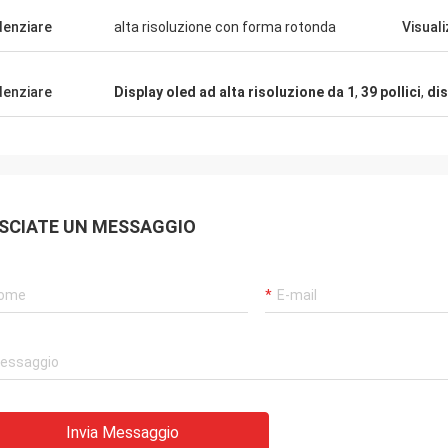
elici di avervi trovato
denziare
alta risoluzione con forma rotonda
Visual
abbrica.
denziare
Display oled ad alta risoluzione da 1
,
39 pollici
,
dis
SCIATE UN MESSAGGIO
Invia Messaggio