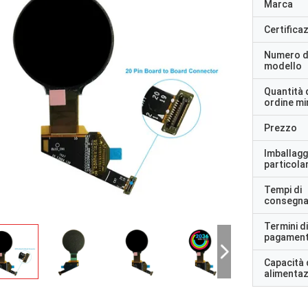
Marca
Certifica
Numero d
modello
Quantità 
ordine m
Prezzo
Imballagg
particolar
Tempi di
consegn
Termini di
pagamen
Capacità 
alimenta