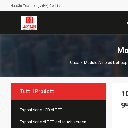
HuaXin Technology (HK) Co.,Ltd
Mo
Casa
/
Modulo Amoled Dell'esp
Tutti I Prodotti
1D
g
Esposizione LCD di TFT
Esposizione di TFT del touch screen