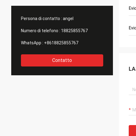
prima classe! Siamo f
Evi
come f
Persona di contatto :
angel
Evi
Numero di telefono :
18825855767
WhatsApp :
+8618825855767
Contatto
LA