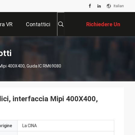
Italian
ra VR
Contattici
Richiedere Un
Preventivo
tti
a Mipi 400X400, Guida IC RM69080
lici, interfaccia Mipi 400X400,
origine
La CINA