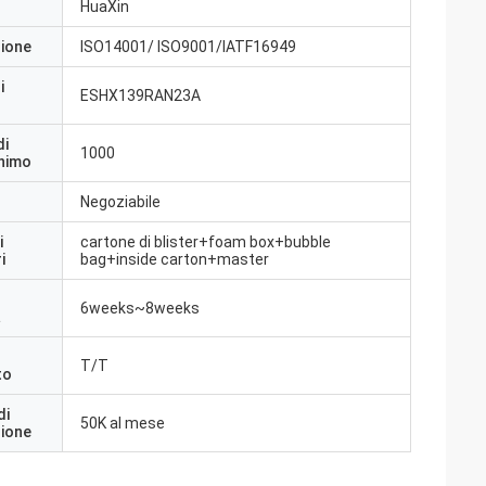
HuaXin
zione
ISO14001/ ISO9001/IATF16949
i
ESHX139RAN23A
di
1000
inimo
Negoziabile
i
cartone di blister+foam box+bubble
i
bag+inside carton+master
6weeks~8weeks
a
T/T
to
di
50K al mese
zione