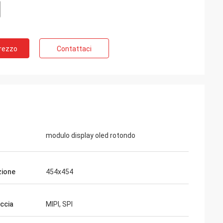
Prezzo
Contattaci
modulo display oled rotondo
zione
454x454
accia
MIPI, SPI