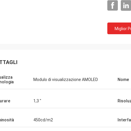
Miglior 
TTAGLI
ualizza
Modulo di visualizzazione AMOLED
Nome
nologia
inkotech
iamo iniziato a usare anche i
urare
1,3 "
Risolu
 rotondi, ora li stiamo verificando e
do con il nostro prodotto.Se ci sono
inosità
450cd/m2
Interf
faro' sapere. La qualità del
y è eccellente e sembra davvero di