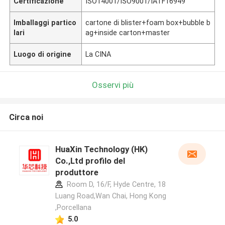
Certificazione
ISO14001/ISO9001/IATF16949
Imballaggi partico
cartone di blister+foam box+bubble b
lari
ag+inside carton+master
Luogo di origine
La CINA
Osservi più
Circa noi
HuaXin Technology (HK)
Co.,Ltd profilo del
produttore
Room D, 16/F, Hyde Centre, 18
Luang Road,Wan Chai, Hong Kong
,Porcellana
5.0