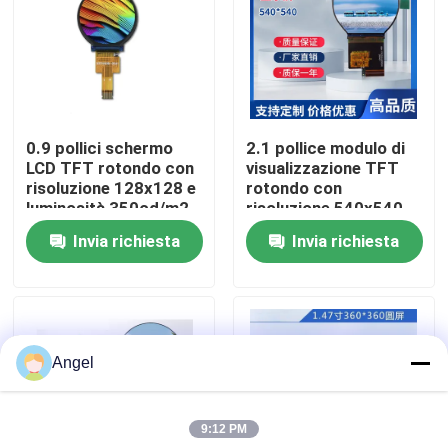
Manifestazione di VR
Circa noi
0.9 pollici schermo
2.1 pollice modulo di
LCD TFT rotondo con
visualizzazione TFT
Giro della fabbrica
risoluzione 128x128 e
rotondo con
luminosità 350cd/m2
risoluzione 540x540,
ST7735 Driver
luminosità 350c/d e
Invia richiesta
Invia richiesta
Controllo di qualità
interfaccia MIPI
Contattici
Angel
Richieda una citazione
9:12 PM
Esposizione LCD di TFT