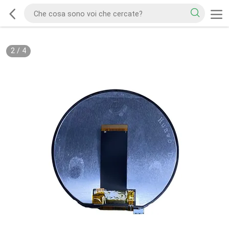
2
/
4