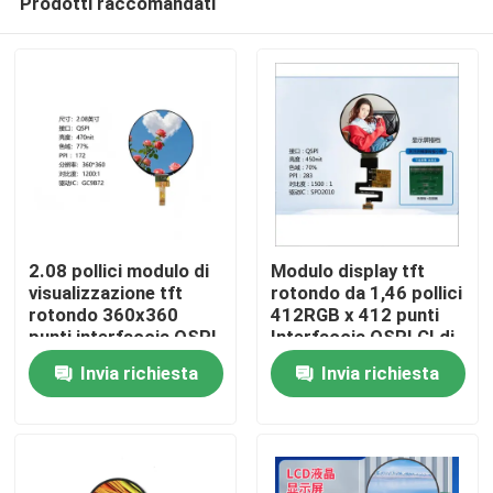
Prodotti raccomandati
2.08 pollici modulo di
Modulo display tft
visualizzazione tft
rotondo da 1,46 pollici
rotondo 360x360
412RGB x 412 punti
punti interfaccia QSPI
Interfaccia QSPI CI di
Casa
guida IC GC9B72
guida SPD2010
Invia richiesta
Invia richiesta
Prodotti
Video