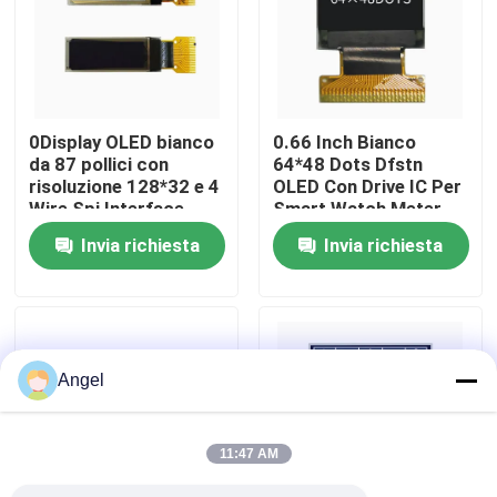
Manifestazione di VR
Circa noi
0Display OLED bianco
0.66 Inch Bianco
da 87 pollici con
64*48 Dots Dfstn
risoluzione 128*32 e 4
OLED Con Drive IC Per
Giro della fabbrica
Wire Spi Interface
Smart Watch Meter
Screen
Invia richiesta
Invia richiesta
Controllo di qualità
Contattici
Angel
Richieda una citazione
11:47 AM
Esposizione LCD di TFT