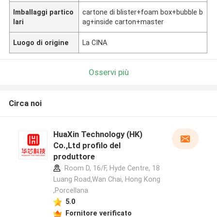
Imballaggi partico
cartone di blister+foam box+bubble b
lari
ag+inside carton+master
Luogo di origine
La CINA
Osservi più
Circa noi
HuaXin Technology (HK)
Co.,Ltd profilo del
produttore
Room D, 16/F, Hyde Centre, 18
Luang Road,Wan Chai, Hong Kong
,Porcellana
5.0
Fornitore verificato