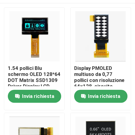
1.54 pollici Blu
Display PMOLED
schermo OLED 128*64
multiuso da 0,77
DOT Matrix SSD1309
pollici con risoluzione
Driver Display LCD
64x128, circuito
monocromo
integrato di pilotaggio
Casa
Invia richiesta
Invia richiesta
SSD1312
Prodotti
Video