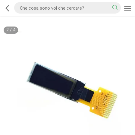
2
/
4