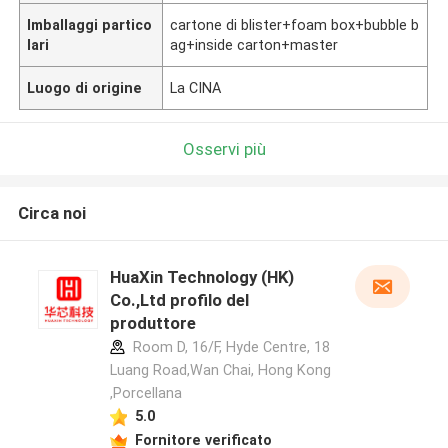
Imballaggi partico
cartone di blister+foam box+bubble b
lari
ag+inside carton+master
Luogo di origine
La CINA
Osservi più
Circa noi
HuaXin Technology (HK)
Co.,Ltd profilo del
produttore
Room D, 16/F, Hyde Centre, 18
Luang Road,Wan Chai, Hong Kong
,Porcellana
5.0
Fornitore verificato