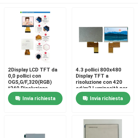
2Display LCD TFT da
4.3 pollici 800x480
0,0 pollici con
Display TFT a
OGS,G/F,320(RGB)
risoluzione con 420
*240 Risoluzione,
cd/m2 Luminosità per
Interfaccia RGB a 6
controllo industriale
Casa
Invia richiesta
Invia richiesta
bit, Driving IC ILI9342c
Prodotti
Video