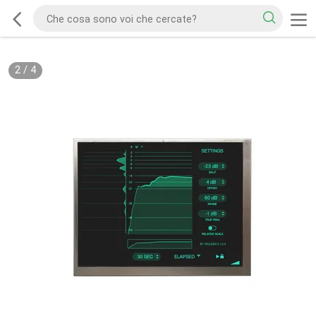
2
/
4