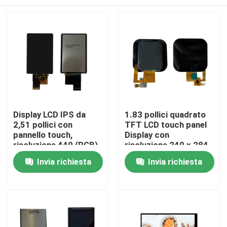
Display LCD IPS da
1.83 pollici quadrato
2,51 pollici con
TFT LCD touch panel
pannello touch,
Display con
risoluzione 440 (RGB)
risoluzione 240 x 284
x 696 e luminosità di
e SPI Interface
Casa
Invia richiesta
Invia richiesta
850 cd/m2,
interfaccia MIPI
Prodotti
Video