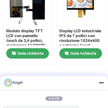
Manifestazione di VR
Circa noi
Modulo display TFT
Display LCD industriale
LCD con pannello
IPS da 7 pollici con
touch da 3,4 pollici,
risoluzione 1024x600
Giro della fabbrica
risoluzione 412(RGB)
e schermo touch
x 960 e interfaccia
capacitivo di 300
Invia richiesta
Invia richiesta
MIPI 2L per uso
luminosità
Controllo di qualità
industriale
Contattici
Angel
Richieda una citazione
4:44 PM
Esposizione LCD di TFT