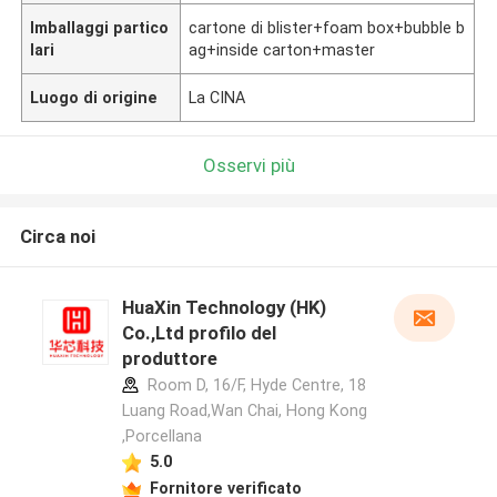
Imballaggi partico
cartone di blister+foam box+bubble b
lari
ag+inside carton+master
Luogo di origine
La CINA
Osservi più
Circa noi
HuaXin Technology (HK)
Co.,Ltd profilo del
produttore
Room D, 16/F, Hyde Centre, 18
Luang Road,Wan Chai, Hong Kong
,Porcellana
5.0
Fornitore verificato