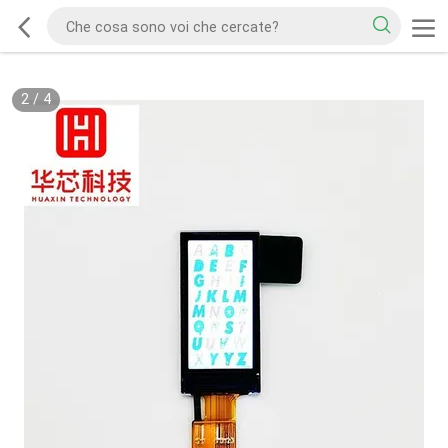
2
/
4