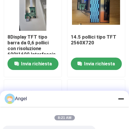
Manifestazione di VR
Circa noi
8Display TFT tipo
14.5 pollici tipo TFT
barra da 0,6 pollici
2560X720
con risoluzione
Giro della fabbrica
600*1600 Interfaccia
MIPI a guida IC
Invia richiesta
Invia richiesta
JD9365DA-H3
Controllo di qualità
Contattici
Angel
Richieda una citazione
8:21 AM
Esposizione LCD di TFT