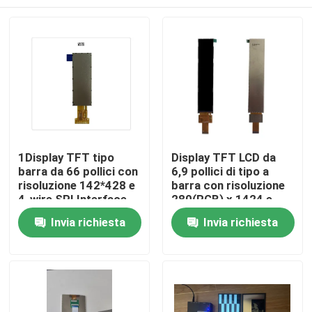
1Display TFT tipo
Display TFT LCD da
barra da 66 pollici con
6,9 pollici di tipo a
risoluzione 142*428 e
barra con risoluzione
4-wire SPI Interface
280(RGB) x 1424 e
Driving IC NV3007
interfaccia MIPI per
Casa
Invia richiesta
Invia richiesta
uso industriale
Prodotti
Video