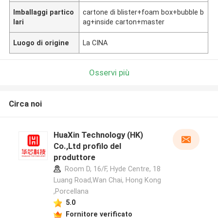
Imballaggi partico
cartone di blister+foam box+bubble b
lari
ag+inside carton+master
Luogo di origine
La CINA
Osservi più
Circa noi
HuaXin Technology (HK)
Co.,Ltd profilo del
produttore
Room D, 16/F, Hyde Centre, 18
Luang Road,Wan Chai, Hong Kong
,Porcellana
5.0
Fornitore verificato