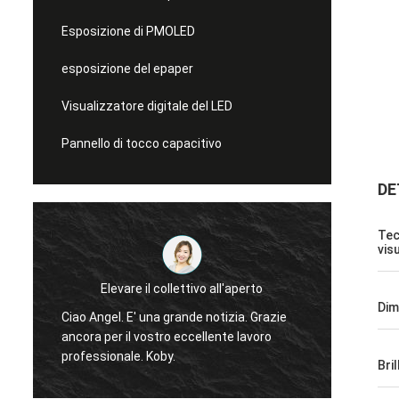
Esposizione di PMOLED
esposizione del epaper
Visualizzatore digitale del LED
Pannello di tocco capacitivo
DE
Tec
vis
inkotech
ll'aperto
Sì, abbiamo iniziato a usare anche i
Dim
display rotondi, ora li stiamo verificando e
te lavoro
testando con il nostro prodotto.Se ci sono
Bri
domandeTi faro' sapere. La qualità del
display è eccellente e sembra davvero di