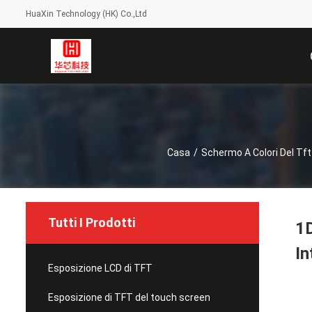
HuaXin Technology (HK) Co.,Ltd
Casa
/
Schermo A Colori Del Tft
Tutti I Prodotti
1D
In
Esposizione LCD di TFT
Esposizione di TFT del touch screen