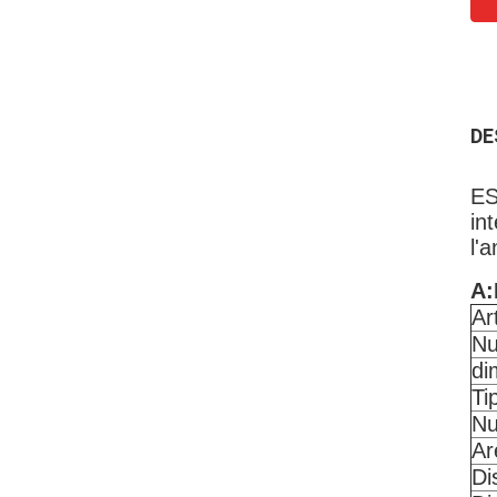
DE
ES
in
l'
A:
Ar
Nu
di
Ti
Nu
Ar
Di