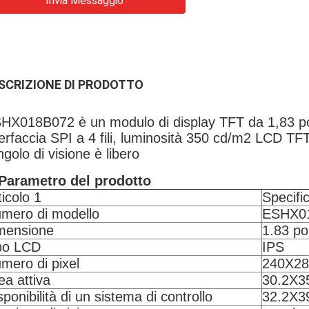
Invia Messaggio
SCRIZIONE DI PRODOTTO
HX018B072 è un modulo di display TFT da 1,83 pol
terfaccia SPI a 4 fili, luminosità 350 cd/m2 LCD T
angolo di visione è libero
Parametro del prodotto
ticolo 1
Specific
mero di modello
ESHX0
mensione
1.83 pol
po LCD
IPS
mero di pixel
240X28
ea attiva
30.2X3
sponibilità di un sistema di controllo
32.2X3