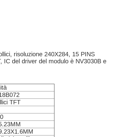
lici, risoluzione 240X284, 15 PINS
FT, IC del driver del modulo è NV3030B e
ità
18B072
lici TFT
0
5.23MM
9.23X1.6MM