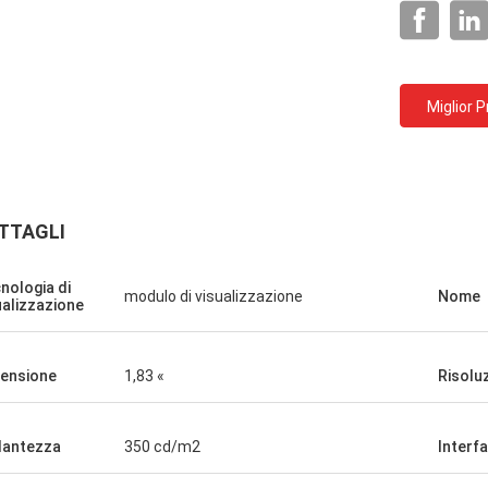
Miglior 
TTAGLI
nologia di
modulo di visualizzazione
Nome
ualizzazione
ensione
1,83 «
Risolu
llantezza
350 cd/m2
Interf