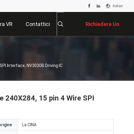
Italian
ra VR
Contattici
Richiedere Un
Preventivo
 SPI Interface, NV3030B Driving IC
ne 240X284, 15 pin 4 Wire SPI
origine
La CINA