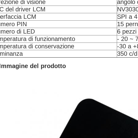
rezione di visione
angolo d
IC del driver LCM
NV303
terfaccia LCM
SPI a 4 f
mero PIN
15 pern
mero di LED
6 pezzi
mperatura di funzionamento
- 20 ~ 
mperatura di conservazione
-30 a +
minanza
350 c/d
Immagine del prodotto