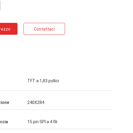
Prezzo
Contattaci
TFT a 1,83 pollici
zione
240X284
accia
15 pin SPI a 4 fili