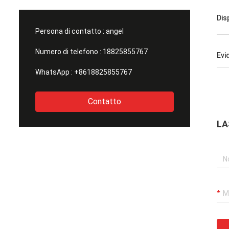
prima classe! Siamo felici di avervi trovato
come fabbrica.
Dis
Persona di contatto :
angel
Numero di telefono :
18825855767
Evi
WhatsApp :
+8618825855767
Contatto
LA