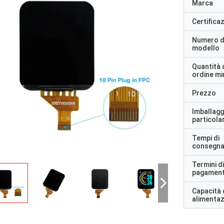
Marca
Certifica
Numero d
modello
Quantità 
ordine m
Prezzo
Imballagg
particolar
Tempi di
consegn
Termini di
pagamen
Capacità 
alimenta