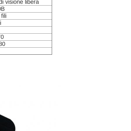
i visione libera
0B
ili
i
70
80