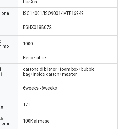
HuaXin
zione
ISO14001/ISO9001/IATF16949
i
ESHX018B072
di
1000
inimo
Negoziabile
i
cartone di blister+foam box+bubble
i
bag+inside carton+master
6weeks~8weeks
a
T/T
to
di
100K al mese
zione