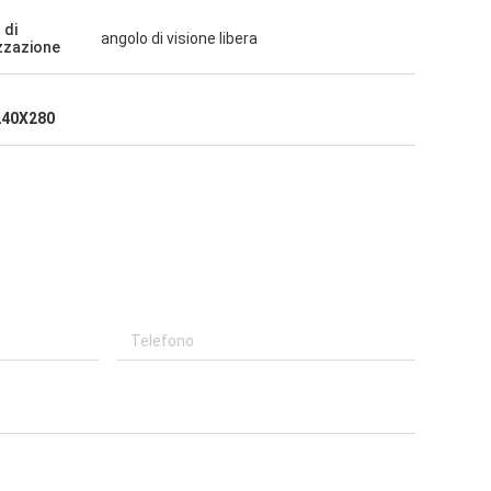
 di
angolo di visione libera
izzazione
240X280