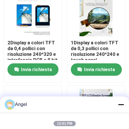
Manifestazione di VR
Circa noi
2Display a colori TFT
1Display a colori TFT
da 0,4 pollici con
da 0,3 pollici con
Giro della fabbrica
risoluzione 240*320 e
risoluzione 240*240 e
interfaccia RGB a 8 bit
touch panel,
Driving IC ST7789V All
interfaccia SPI a 4 fili,
Invia richiesta
Invia richiesta
Controllo di qualità
angle 4LEDS Backlight
circuito integrato di
guida GC9A01 2 LED a
tutti gli angoli
Contattici
Angel
Richieda una citazione
12:01 PM
Esposizione LCD di TFT