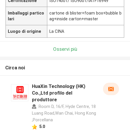
Certificazione
ISO14001/ ISO9001/IATF16949
Imballaggi partico
cartone di blister+foam box+bubble b
lari
ag+inside carton+master
Luogo di origine
La CINA
Osservi più
Circa noi
HuaXin Technology (HK)
Co.,Ltd profilo del
produttore
Room D, 16/F, Hyde Centre, 18
Luang Road,Wan Chai, Hong Kong
,Porcellana
5.0