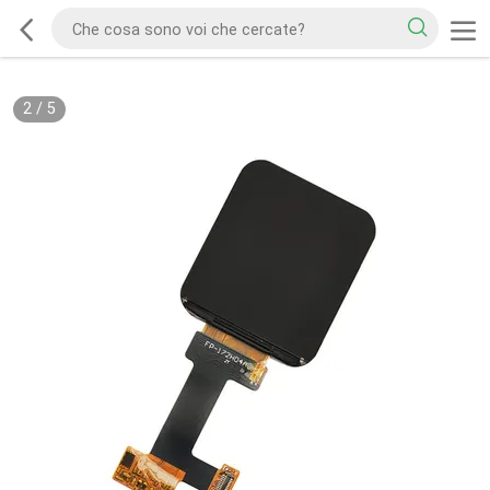
2
/
5