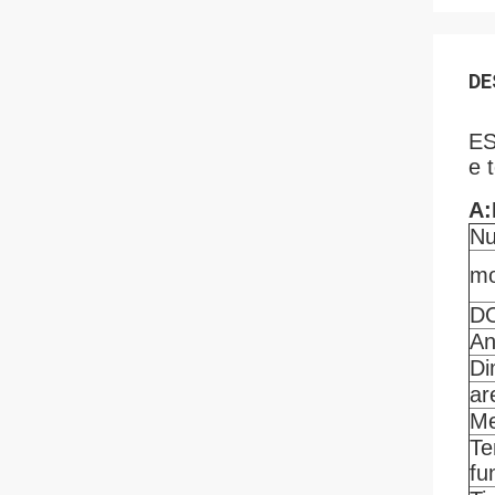
DE
ES
e 
A:
N
mo
D
An
Di
ar
Me
Te
fu