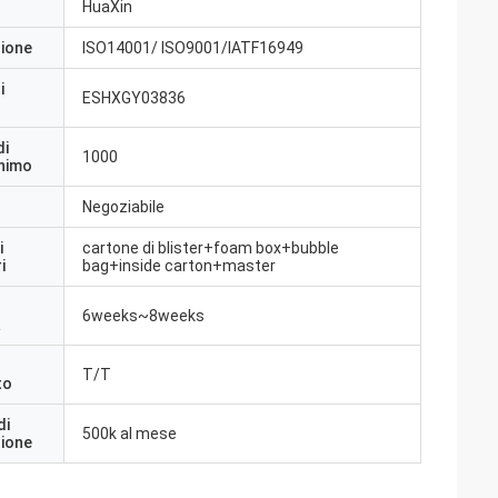
HuaXin
zione
ISO14001/ ISO9001/IATF16949
i
ESHXGY03836
di
1000
inimo
Negoziabile
i
cartone di blister+foam box+bubble
i
bag+inside carton+master
6weeks~8weeks
a
T/T
to
di
500k al mese
zione