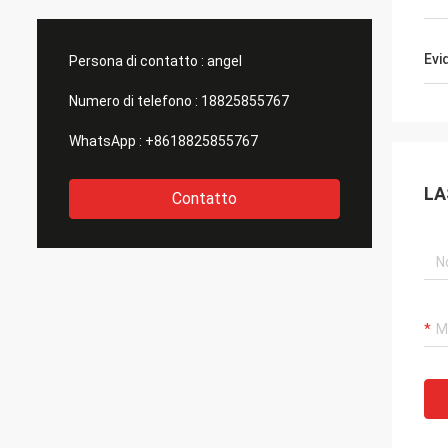
prima classe! Siamo f
come f
Evi
Persona di contatto :
angel
Numero di telefono :
18825855767
WhatsApp :
+8618825855767
LA
Contatto