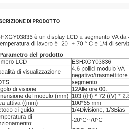
SCRIZIONE DI PRODOTTO
HXGY03836 è un display LCD a segmento VA da 4,
temperatura di lavoro è -20- + 70 ° C e 1/4 di serviz
Parametro del prodotto
umero LCD
ESHXGY03836
4.6 pollici modulo VA
dalità di visualizzazione
negativo/trasmettitore
OTS
segmento
golo di visione
12Alle ore 00.
mensione del modulo (mm)
103 ((H) * 72 ((V) * 2
ea attiva ((mm)
100*65 mm
todo di guida
1/4Divisione, 1/3Bias
mperatura di
-20°C~70°C
nzionamento: