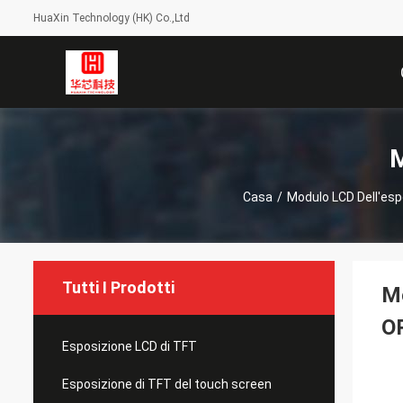
HuaXin Technology (HK) Co.,Ltd
M
Casa
/
Modulo LCD Dell'esp
Tutti I Prodotti
Mo
O
Esposizione LCD di TFT
Esposizione di TFT del touch screen