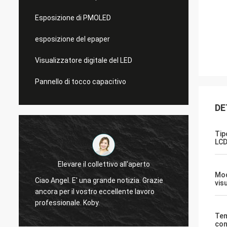
Esposizione di PMOLED
esposizione del epaper
Visualizzatore digitale del LED
Pannello di tocco capacitivo
DE
Tip
LC
Elevare il collettivo all'aperto
Sì, abb
Mod
Ciao Angel. E' una grande notizia. Grazie
vis
display
ancora per il vostro eccellente lavoro
o
testan
professionale. Koby.
domandeTi 
Tem
displa
con