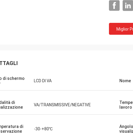
Miglior 
TTAGLI
o di schermo
LCD DI VA
Nome
D
inkotech
iamo iniziato a usare anche i
alità di
Temper
VA/TRANSMISSIVE/NEGATIVE
ualizzazione
lavoro
 rotondi, ora li stiamo verificando e
do con il nostro prodotto.Se ci sono
faro' sapere. La qualità del
peratura di
Angolo
y è eccellente e sembra davvero di
-30-+80℃
servazione
visual