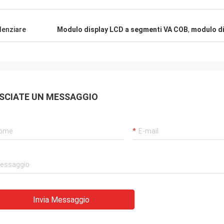
elici di avervi trovato
abbrica.
denziare
Modulo display LCD a segmenti VA COB
,
modulo di
SCIATE UN MESSAGGIO
Invia Messaggio