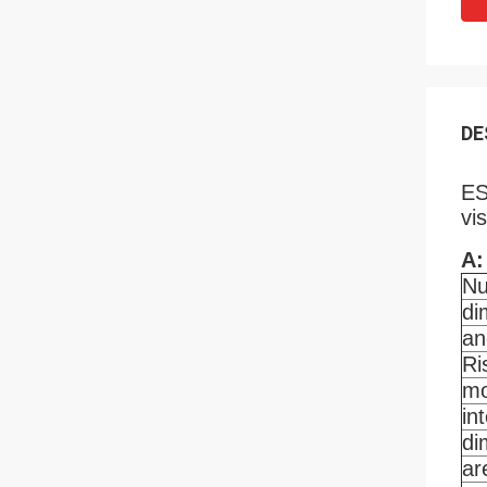
DE
ES
vi
A:
N
di
an
Ri
mo
in
di
ar