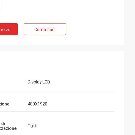
Prezzo
Contattaci
Display LCD
zione
480X1920
 di
Tutti
izzazione