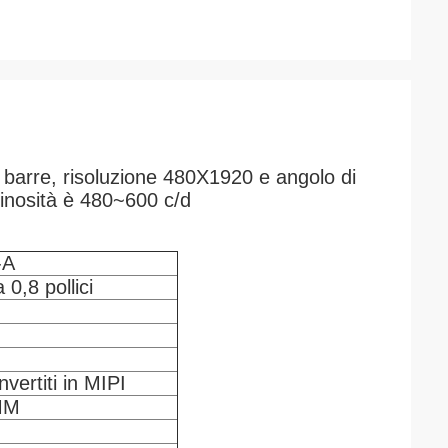
barre, risoluzione 480X1920 e angolo di
minosità è 480~600 c/d
-A
0,8 pollici
vertiti in MIPI
MM