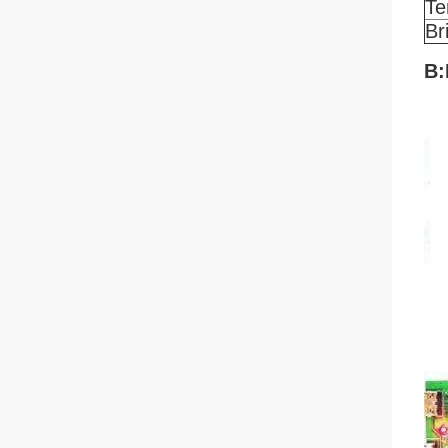
Te
Br
B: