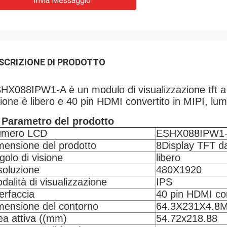
Invia Messaggio
SCRIZIONE DI PRODOTTO
HX088IPW1-A è un modulo di visualizzazione tft a 
sione è libero e 40 pin HDMI convertito in MIPI, lu
 Parametro del prodotto
umero LCD
ESHX088IPW1
mensione del prodotto
8Display TFT da 
golo di visione
libero
soluzione
480X1920
dalità di visualizzazione
IPS
terfaccia
40 pin HDMI con
mensione del contorno
64.3X231X4.8
ea attiva ((mm)
54.72x218.88