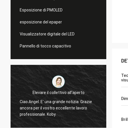
Esposizione di PMOLED
esposizione del epaper
Visualizzatore digitale del LED
Pannello di tocco capacitivo
DE
Tec
vis
Elevare il collettivo all'aperto
Sì, abb
Dim
Ciao Angel. E' una grande notizia. Grazie
display
ancora per il vostro eccellente lavoro
o
testan
professionale. Koby.
domandeTi 
Bri
displa