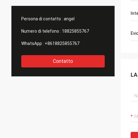
prima classe! Siamo f
come f
Int
Persona di contatto :
angel
Numero di telefono :
18825855767
Evi
WhatsApp :
+8618825855767
Contatto
LA