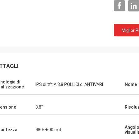
Miglior 
TTAGLI
nologia di
IPS di tft A 8,8 POLLICI di ANTIVARI
Nome
ualizzazione
inkotech
iamo iniziato a usare anche i
ensione
8,8"
Risolu
 rotondi, ora li stiamo verificando e
do con il nostro prodotto.Se ci sono
Angolo
faro' sapere. La qualità del
llantezza
480~600 c/d
visual
y è eccellente e sembra davvero di