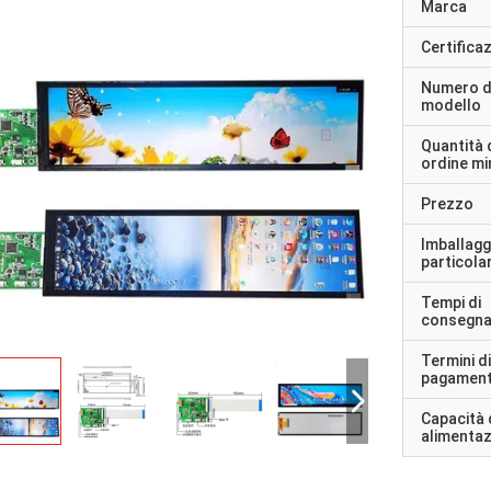
Marca
Certifica
Numero d
modello
Quantità 
ordine m
Prezzo
Imballagg
particolar
Tempi di
consegn
Termini di
pagamen
Capacità 
alimenta