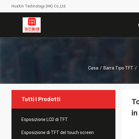
HuaXin Technology (HK) Co.,Ltd
Casa
/
Barra Tipo TFT
/
Tutti I Prodotti
To
in
Esposizione LCD di TFT
Esposizione di TFT del touch screen