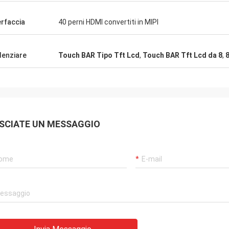
elici di avervi trovato
abbrica.
erfaccia
40 perni HDMI convertiti in MIPI
denziare
Touch BAR Tipo Tft Lcd
,
Touch BAR Tft Lcd da 8
,
8
SCIATE UN MESSAGGIO