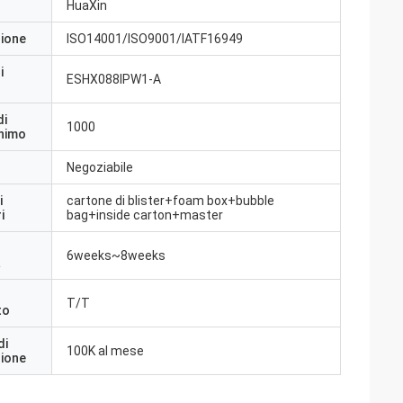
HuaXin
zione
ISO14001/ISO9001/IATF16949
i
ESHX088IPW1-A
di
1000
inimo
Negoziabile
i
cartone di blister+foam box+bubble
i
bag+inside carton+master
6weeks~8weeks
a
T/T
to
di
100K al mese
zione