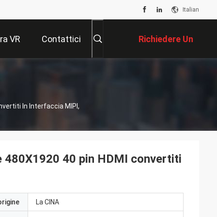
Italian
ra VR
Contattici
Richiedere Un
Preventivo
rtiti In Interfaccia MIPI,
ne 480X1920 40 pin HDMI convertiti
origine
La CINA