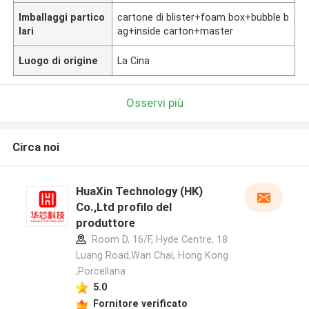
Imballaggi partico
cartone di blister+foam box+bubble b
lari
ag+inside carton+master
Luogo di origine
La Cina
Osservi più
Circa noi
HuaXin Technology (HK)
Co.,Ltd profilo del
produttore
Room D, 16/F, Hyde Centre, 18
Luang Road,Wan Chai, Hong Kong
,Porcellana
5.0
Fornitore verificato