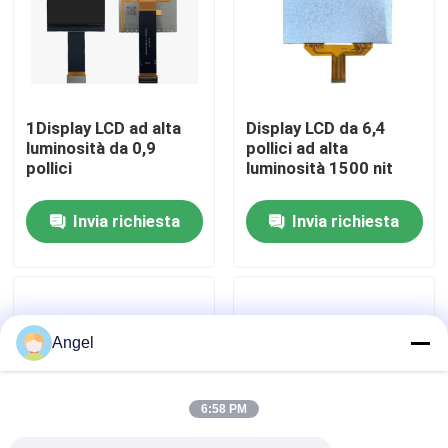
Manifestazione di VR
Circa noi
1Display LCD ad alta
Display LCD da 6,4
luminosità da 0,9
pollici ad alta
pollici
luminosità 1500 nit
Giro della fabbrica
Invia richiesta
Invia richiesta
Controllo di qualità
Contattici
Angel
Richieda una citazione
6:58 PM
Esposizione LCD di TFT