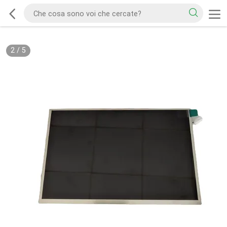
2
/
5