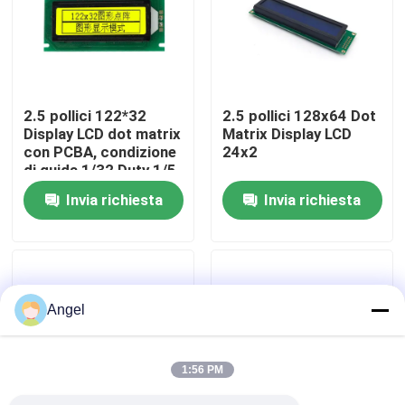
Manifestazione di VR
Circa noi
2.5 pollici 122*32
2.5 pollici 128x64 Dot
Display LCD dot matrix
Matrix Display LCD
con PCBA, condizione
24x2
Giro della fabbrica
di guida 1/32 Duty 1/5
Bias
Invia richiesta
Invia richiesta
Controllo di qualità
Contattici
Angel
Richieda una citazione
1:56 PM
Esposizione LCD di TFT