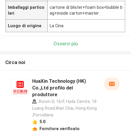
Imballaggi partico
cartone di blister+foam box+bubble b
lari
ag+inside carton+master
Luogo di origine
La Cina
Osservi più
Circa noi
HuaXin Technology (HK)
Co.,Ltd profilo del
produttore
Room D, 16/F, Hyde Centre, 18
Luang Road,Wan Chai, Hong Kong
,Porcellana
5.0
Fornitore verificato