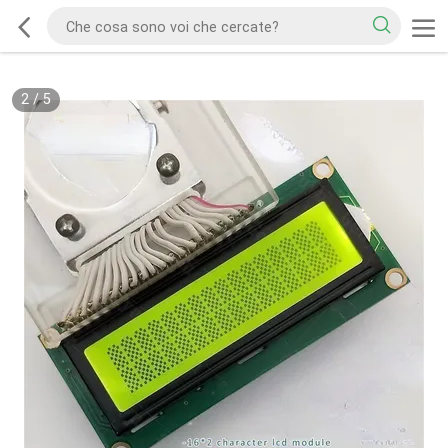
2
/
5