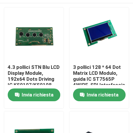
4.3 pollici STN Blu LCD
3 pollici 128 * 64 Dot
Display Module,
Matrix LCD Modulo,
192x64 Dots Driving
guida IC ST7565P
IC KS0107/KS0108
4WIRE-SPI Interfaccia
Casa
Invia richiesta
Invia richiesta
Prodotti
Video