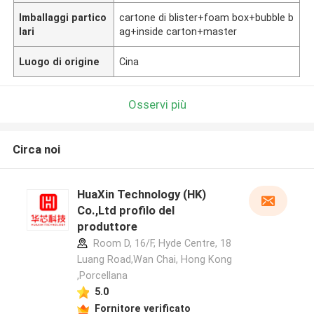
Imballaggi partico
cartone di blister+foam box+bubble b
lari
ag+inside carton+master
Luogo di origine
Cina
Osservi più
Circa noi
HuaXin Technology (HK)
Co.,Ltd profilo del
produttore
Room D, 16/F, Hyde Centre, 18
Luang Road,Wan Chai, Hong Kong
,Porcellana
5.0
Fornitore verificato