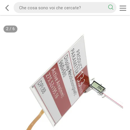
2
/
6