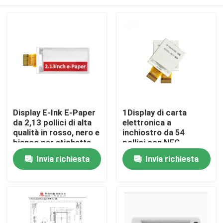
Display E-Ink E-Paper
1Display di carta
da 2,13 pollici di alta
elettronica a
qualità in rosso, nero e
inchiostro da 54
bianco per etichette
pollici con NFC
da scaffale
applicabile e
Casa
Invia richiesta
Invia richiesta
risoluzione 144x200
Prodotti
Video