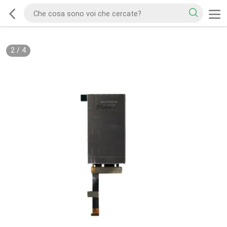
2
/
4