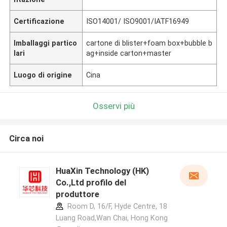
Certificazione
ISO14001/ ISO9001/IATF16949
Imballaggi partico
cartone di blister+foam box+bubble b
lari
ag+inside carton+master
Luogo di origine
Cina
Osservi più
Circa noi
HuaXin Technology (HK)
Co.,Ltd profilo del
produttore
Room D, 16/F, Hyde Centre, 18
Luang Road,Wan Chai, Hong Kong