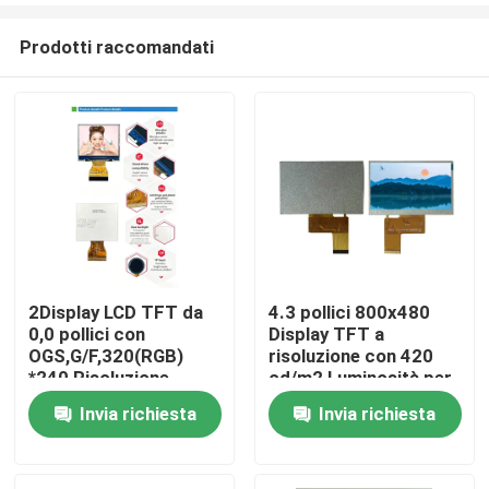
Prodotti raccomandati
2Display LCD TFT da
4.3 pollici 800x480
0,0 pollici con
Display TFT a
Casa
OGS,G/F,320(RGB)
risoluzione con 420
*240 Risoluzione,
cd/m2 Luminosità per
Interfaccia RGB a 6
controllo industriale
Invia richiesta
Invia richiesta
Prodotti
bit, Driving IC ILI9342c
Video