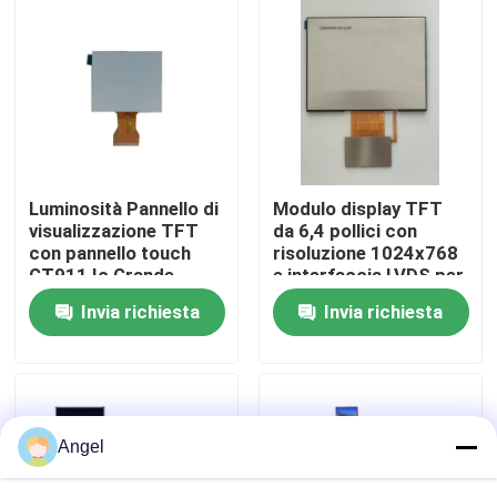
Manifestazione di VR
Circa noi
Giro della fabbrica
Luminosità Pannello di
Modulo display TFT
visualizzazione TFT
da 6,4 pollici con
con pannello touch
risoluzione 1024x768
Controllo di qualità
GT911 Ic Grande
e interfaccia LVDS per
angolo di visione e
applicazioni veicolari
Invia richiesta
Invia richiesta
driver ILI9881C Ic
Contattici
Richieda una citazione
Angel
Esposizione LCD di TFT