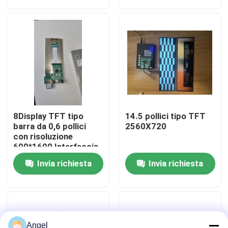
Manifestazione di VR
Circa noi
Giro della fabbrica
8Display TFT tipo
14.5 pollici tipo TFT
Controllo di qualità
barra da 0,6 pollici
2560X720
con risoluzione
600*1600 Interfaccia
MIPI a guida IC
Contattici
Invia richiesta
Invia richiesta
JD9365DA-H3
Richieda una citazione
Esposizione LCD di TFT
Angel