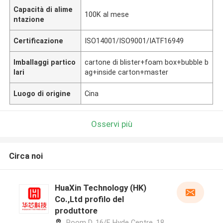
Capacità di alime
100K al mese
ntazione
Certificazione
ISO14001/ISO9001/IATF16949
Imballaggi partico
cartone di blister+foam box+bubble b
lari
ag+inside carton+master
Luogo di origine
Cina
Osservi più
Circa noi
HuaXin Technology (HK)
Co.,Ltd profilo del
produttore
Room D, 16/F, Hyde Centre, 18