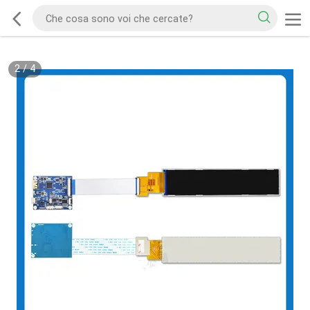
2
/
4