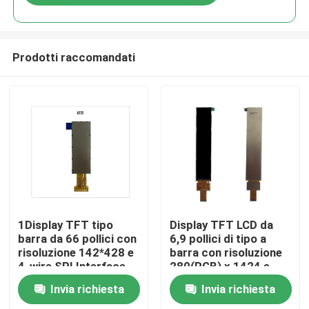
Prodotti raccomandati
Casa
1Display TFT tipo
Display TFT LCD da
barra da 66 pollici con
6,9 pollici di tipo a
risoluzione 142*428 e
barra con risoluzione
Prodotti
4-wire SPI Interface
280(RGB) x 1424 e
Driving IC NV3007
interfaccia MIPI per
Invia richiesta
Invia richiesta
uso industriale
Video