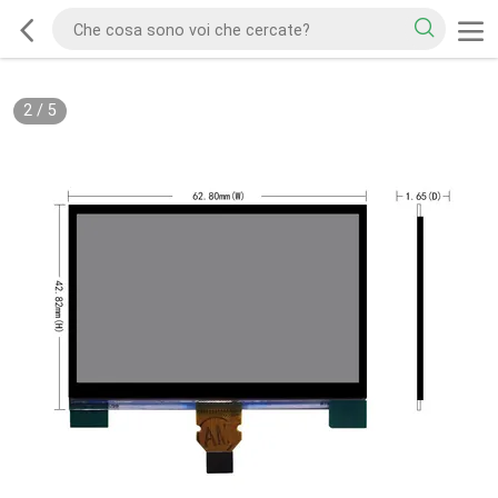
2
/
5