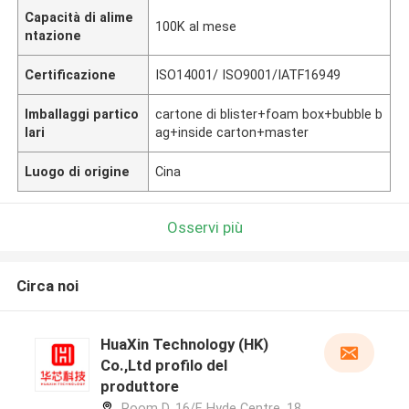
Capacità di alime
100K al mese
ntazione
Certificazione
ISO14001/ ISO9001/IATF16949
Imballaggi partico
cartone di blister+foam box+bubble b
lari
ag+inside carton+master
Luogo di origine
Cina
Osservi più
Circa noi
HuaXin Technology (HK)
Co.,Ltd profilo del
produttore
Room D, 16/F, Hyde Centre, 18