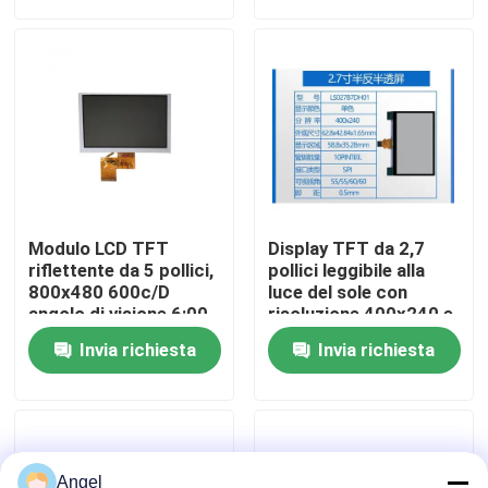
Manifestazione di VR
Circa noi
Giro della fabbrica
Modulo LCD TFT
Display TFT da 2,7
Controllo di qualità
riflettente da 5 pollici,
pollici leggibile alla
800x480 600c/D
luce del sole con
angolo di visione 6:00
risoluzione 400x240 e
interfaccia SPI a 10
Contattici
Invia richiesta
Invia richiesta
pin
Richieda una citazione
Esposizione LCD di TFT
Angel