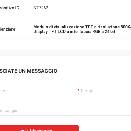
elici di avervi trovato
positivo IC
ST7262
abbrica.
Modulo di visualizzazione TFT a risoluzione 800
denziare
Display TFT LCD a interfaccia RGB a 24 bit
SCIATE UN MESSAGGIO