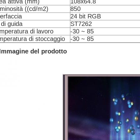
ea attiva (mm)
108x64.8
minosità ((cd/m2)
850
terfaccia
24 bit RGB
 di guida
ST7262
mperatura di lavoro
-30 ~ 85
mperatura di stoccaggio
-30 ~ 85
Immagine del prodotto