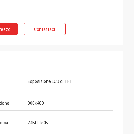
Prezzo
Contattaci
Esposizione LCD di TFT
zione
800x480
accia
24BIT RGB