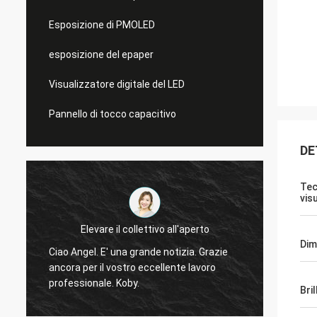
Esposizione di PMOLED
esposizione del epaper
Visualizzatore digitale del LED
Pannello di tocco capacitivo
DE
Tec
vis
Elevare il collettivo all'aperto
Sì, abb
Dim
Ciao Angel. E' una grande notizia. Grazie
display
ancora per il vostro eccellente lavoro
o
testan
professionale. Koby.
Bri
domandeTi 
displa