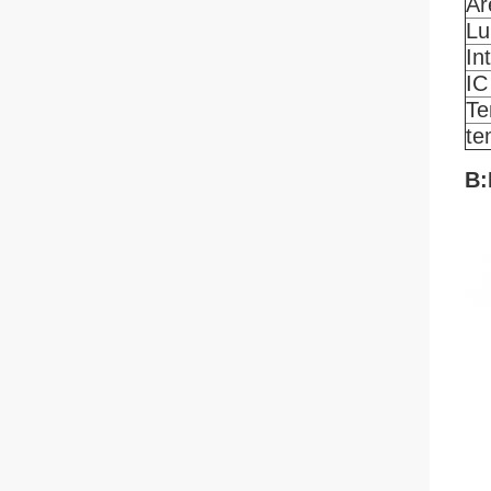
Ar
Lu
In
IC
Te
te
B: