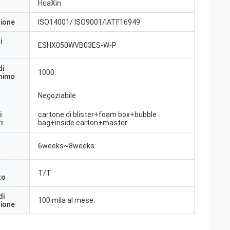
HuaXin
zione
ISO14001/ ISO9001/IATF16949
i
ESHX050WVB03ES-W-P
di
1000
inimo
Negoziabile
i
cartone di blister+foam box+bubble
i
bag+inside carton+master
6weeks~8weeks
a
T/T
to
di
100 mila al mese.
zione