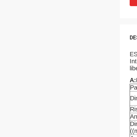
DE
ES
In
lib
A:
Pa
Di
Ri
An
Di
((