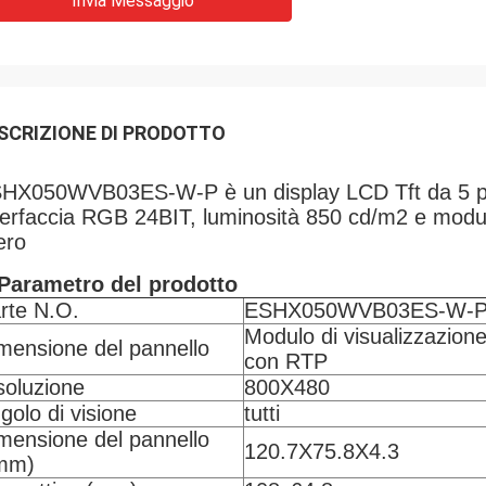
Invia Messaggio
SCRIZIONE DI PRODOTTO
HX050WVB03ES-W-P è un display LCD Tft da 5 pol
terfaccia RGB 24BIT, luminosità 850 cd/m2 e modu
ero
Parametro del prodotto
rte N.O.
ESHX050WVB03ES-W-
Modulo di visualizzazione
mensione del pannello
con RTP
soluzione
800X480
golo di visione
tutti
mensione del pannello
120.7X75.8X4.3
mm)