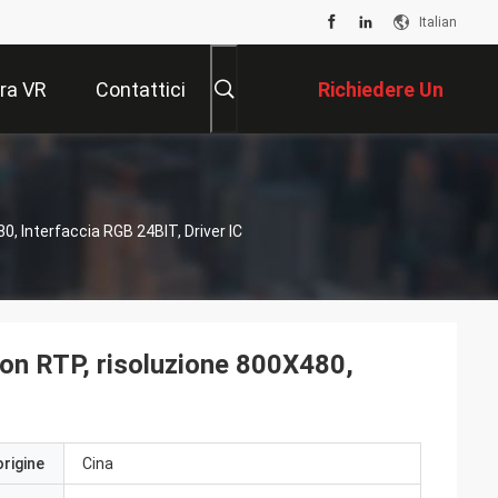
Italian
ra VR
Contattici
Richiedere Un
Preventivo
0, Interfaccia RGB 24BIT, Driver IC
con RTP, risoluzione 800X480,
origine
Cina