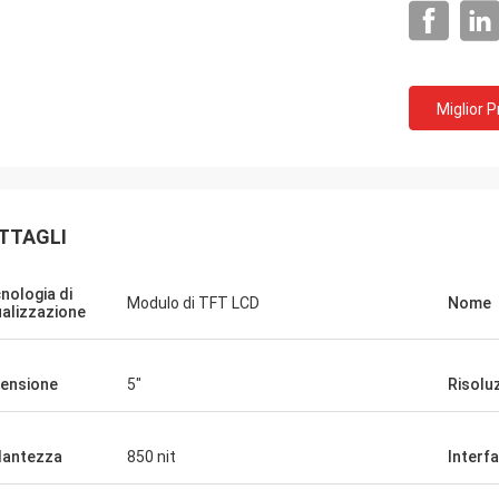
Miglior 
TTAGLI
nologia di
Modulo di TFT LCD
Nome
ualizzazione
inkotech
iamo iniziato a usare anche i
ensione
5"
Risolu
 rotondi, ora li stiamo verificando e
do con il nostro prodotto.Se ci sono
llantezza
850 nit
Interf
faro' sapere. La qualità del
y è eccellente e sembra davvero di