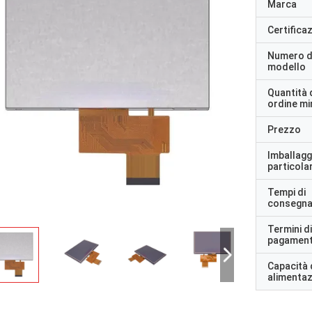
Marca
Certifica
Numero d
modello
Quantità 
ordine m
Prezzo
Imballagg
particolar
Tempi di
consegn
Termini di
pagamen
Capacità 
alimenta