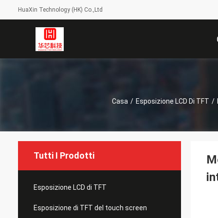
HuaXin Technology (HK) Co.,Ltd
Casa
/
Esposizione LCD Di TFT
/
Tutti I Prodotti
Mo
in
Esposizione LCD di TFT
Esposizione di TFT del touch screen