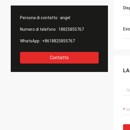
prima classe! Siamo f
Dis
come f
Persona di contatto :
angel
Evi
Numero di telefono :
18825855767
WhatsApp :
+8618825855767
Contatto
LA