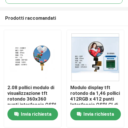
Prodotti raccomandati
2.08 pollici modulo di
Modulo display tft
Casa
visualizzazione tft
rotondo da 1,46 pollici
rotondo 360x360
412RGB x 412 punti
punti interfaccia QSPI
Interfaccia QSPI CI di
Prodotti
guida IC GC9B72
guida SPD2010
Invia richiesta
Invia richiesta
Video