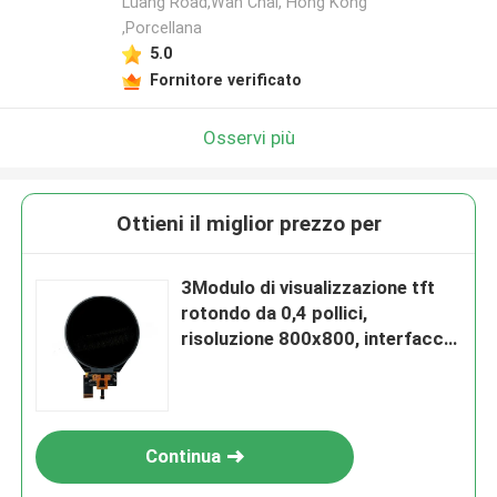
Luang Road,Wan Chai, Hong Kong
,Porcellana
5.0
Fornitore verificato
Osservi più
Ottieni il miglior prezzo per
3Modulo di visualizzazione tft
rotondo da 0,4 pollici,
risoluzione 800x800, interfaccia
39 PINS MIPI, guida IC ILI9881
Continua