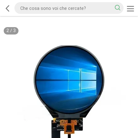
2
/
3