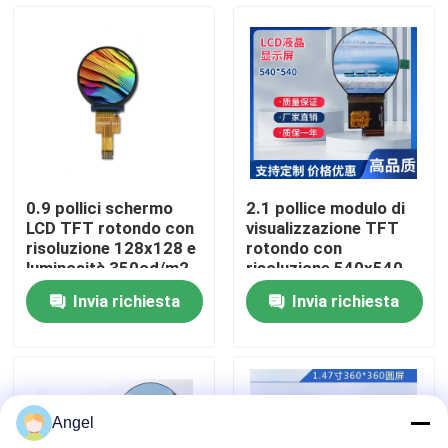
Manifestazione di VR
Circa noi
Giro della fabbrica
0.9 pollici schermo
2.1 pollice modulo di
LCD TFT rotondo con
visualizzazione TFT
Controllo di qualità
risoluzione 128x128 e
rotondo con
luminosità 350cd/m2
risoluzione 540x540,
ST7735 Driver
luminosità 350c/d e
Invia richiesta
Invia richiesta
interfaccia MIPI
Contattici
Richieda una citazione
Angel
Esposizione LCD di TFT