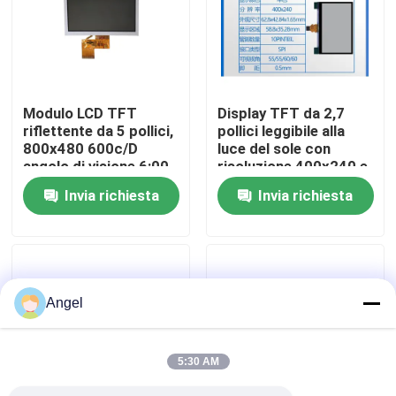
Manifestazione di VR
Circa noi
Modulo LCD TFT
Display TFT da 2,7
riflettente da 5 pollici,
pollici leggibile alla
800x480 600c/D
luce del sole con
Giro della fabbrica
angolo di visione 6:00
risoluzione 400x240 e
interfaccia SPI a 10
Invia richiesta
Invia richiesta
pin
Controllo di qualità
Contattici
Angel
Richieda una citazione
5:30 AM
Esposizione LCD di TFT