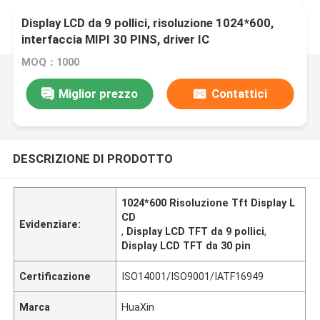
Display LCD da 9 pollici, risoluzione 1024*600,
interfaccia MIPI 30 PINS, driver IC
EK79007AD+EK73217BCGA, 1000 CD/M2
MOQ：1000
Miglior prezzo
Contattici
DESCRIZIONE DI PRODOTTO
1024*600 Risoluzione Tft Display L
CD
Evidenziare:
,
Display LCD TFT da 9 pollici
,
Display LCD TFT da 30 pin
Certificazione
ISO14001/ISO9001/IATF16949
Marca
HuaXin