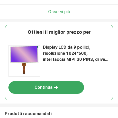
Osservi più
Ottieni il miglior prezzo per
Display LCD da 9 pollici,
risoluzione 1024*600,
interfaccia MIPI 30 PINS, driver
IC EK79007AD+EK73217BCGA,
1000 CD/M2
Continua
Prodotti raccomandati