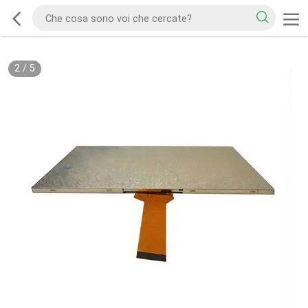
2
/
5