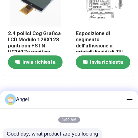
Manifestazione di VR
2.4 pollici Cog Grafica
Esposizione di
Circa noi
LCD Modulo 128X128
segmento
punti con FSTN
dell'affissione a
UC1617s positivo
cristalli liquidi di TN
Giro della fabbrica
Controller applicare
con il 6:00 di angolo di
Invia richiesta
Invia richiesta
per il contatore e
vista di Pin 1/3bias
elettrico
1/6duty
Controllo di qualità
Contattici
Angel
Richieda una citazione
1:00 AM
Good day, what product are you looking 
Esposizione LCD di TFT