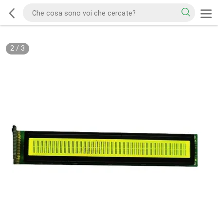
2
/
3