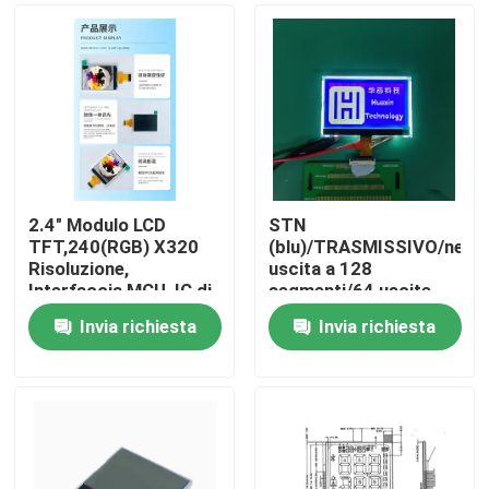
2.4" Modulo LCD
STN
TFT,240(RGB) X320
(blu)/TRASMISSIVO/negat
Risoluzione,
uscita a 128
Interfaccia MCU, IC di
segmenti/64 uscite
guida ILI9340X,Tutte
comuni
Invia richiesta
Invia richiesta
le ore, 4LED
Casa
Prodotti
Video