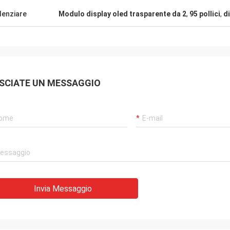
elici di avervi trovato
denziare
Modulo display oled trasparente da 2
,
95 pollici
,
d
abbrica.
SCIATE UN MESSAGGIO
Invia Messaggio