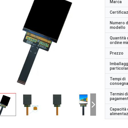
Marca
Certifica
Numero d
modello
Quantità 
ordine m
Prezzo
Imballagg
particolar
Tempi di
consegn
Termini di
pagamen
Capacità 
alimenta