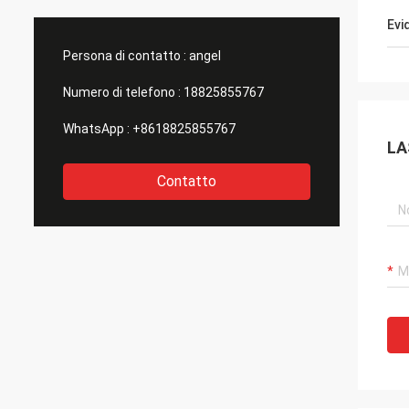
prima classe! Siamo f
Evi
come f
Persona di contatto :
angel
Numero di telefono :
18825855767
WhatsApp :
+8618825855767
LA
Contatto