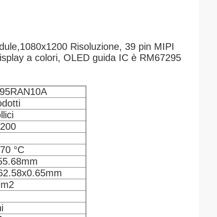
le,1080x1200 Risoluzione, 39 pin MIPI
display a colori, OLED guida IC è RM67295
95RAN10A
odotti
lici
1200
+70 °C
x55.68mm
62.58x0.65mm
/m2
i