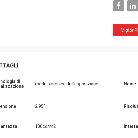
Miglior 
TTAGLI
nologia di
modulo amoled dell'esposizione
Nome
ualizzazione
inkotech
iamo iniziato a usare anche i
ensione
2,95"
Risolu
 rotondi, ora li stiamo verificando e
do con il nostro prodotto.Se ci sono
llantezza
100cd/m2
Interf
faro' sapere. La qualità del
y è eccellente e sembra davvero di