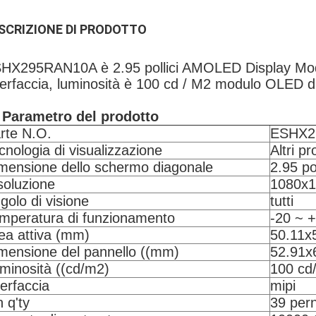
SCRIZIONE DI PRODOTTO
HX295RAN10A è 2.95 pollici AMOLED Display Modu
terfaccia, luminosità è 100 cd / M2 modulo OLED 
 Parametro del prodotto
rte N.O.
ESHX2
cnologia di visualizzazione
Altri pr
mensione dello schermo diagonale
2.95 pol
soluzione
1080x
golo di visione
tutti
mperatura di funzionamento
-20 ~ 
ea attiva (mm)
50.11
mensione del pannello ((mm)
52.91x
minosità ((cd/m2)
100 cd
terfaccia
mipi
n q'ty
39 pern