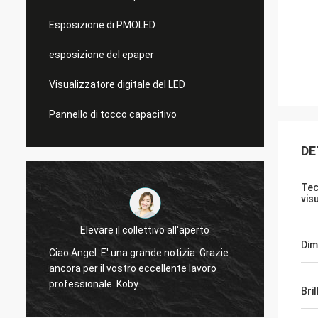
Esposizione di PMOLED
esposizione del epaper
Visualizzatore digitale del LED
Pannello di tocco capacitivo
DE
Tec
vis
Elevare il collettivo all'aperto
Sì, abb
Dim
Ciao Angel. E' una grande notizia. Grazie
display
ancora per il vostro eccellente lavoro
o
testan
professionale. Koby.
Bri
domandeTi 
displa