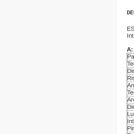
DE
ES
In
A:
Pa
Te
Di
Ri
An
Te
Ar
Di
Lu
In
Pi