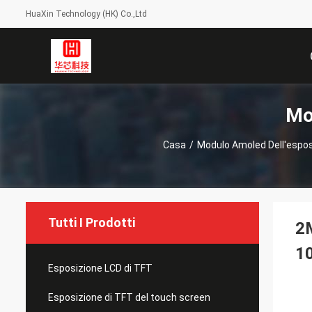
HuaXin Technology (HK) Co.,Ltd
Mo
Casa
/
Modulo Amoled Dell'espos
Tutti I Prodotti
2M
10
Esposizione LCD di TFT
Esposizione di TFT del touch screen