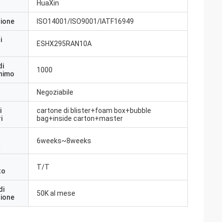
HuaXin
zione
ISO14001/ISO9001/IATF16949
i
ESHX295RAN10A
di
1000
inimo
Negoziabile
i
cartone di blister+foam box+bubble
i
bag+inside carton+master
6weeks~8weeks
a
T/T
to
di
50K al mese
zione