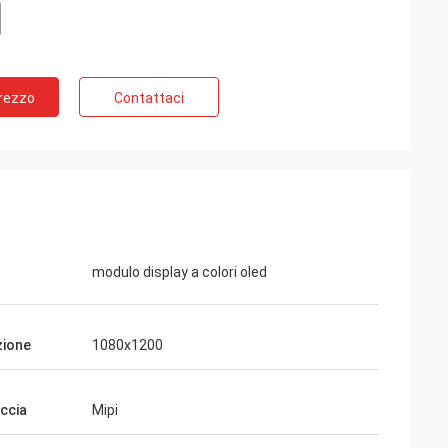
Prezzo
Contattaci
modulo display a colori oled
zione
1080x1200
accia
Mipi