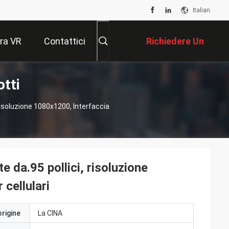
Italian
ra VR
Contattici
Richiedere Un
tti
Preventivo
isoluzione 1080x1200, Interfaccia
 da.95 pollici, risoluzione
cellulari
origine
La CINA