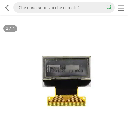
2
/
4