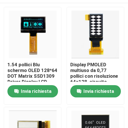
1.54 pollici Blu
Display PMOLED
schermo OLED 128*64
multiuso da 0,77
DOT Matrix SSD1309
pollici con risoluzione
Driver Display LCD
64x128, circuito
monocromo
integrato di pilotaggio
Casa
Invia richiesta
Invia richiesta
SSD1312
Prodotti
Video