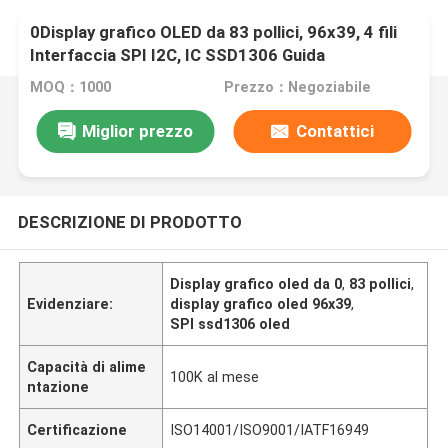
0Display grafico OLED da 83 pollici, 96x39, 4 fili
Interfaccia SPI I2C, IC SSD1306 Guida
MOQ：1000
Prezzo：Negoziabile
Miglior prezzo
Contattici
DESCRIZIONE DI PRODOTTO
Display grafico oled da 0
,
83 pollici
,
Evidenziare:
display grafico oled 96x39
,
SPI ssd1306 oled
Capacità di alime
100K al mese
ntazione
Certificazione
ISO14001/ISO9001/IATF16949