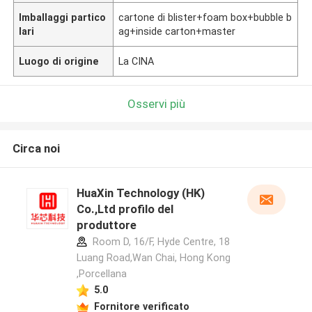
Imballaggi partico
cartone di blister+foam box+bubble b
lari
ag+inside carton+master
Luogo di origine
La CINA
Osservi più
Circa noi
HuaXin Technology (HK)
Co.,Ltd profilo del
produttore
Room D, 16/F, Hyde Centre, 18
Luang Road,Wan Chai, Hong Kong
,Porcellana
5.0
Fornitore verificato