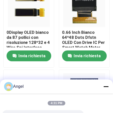
Manifestazione di VR
Circa noi
0Display OLED bianco
0.66 Inch Bianco
da 87 pollici con
64*48 Dots Dfstn
risoluzione 128*32 e 4
OLED Con Drive IC Per
Giro della fabbrica
Wire Spi Interface
Smart Watch Meter
Screen
Invia richiesta
Invia richiesta
Controllo di qualità
Contattici
Angel
Richieda una citazione
4:31 PM
Esposizione LCD di TFT