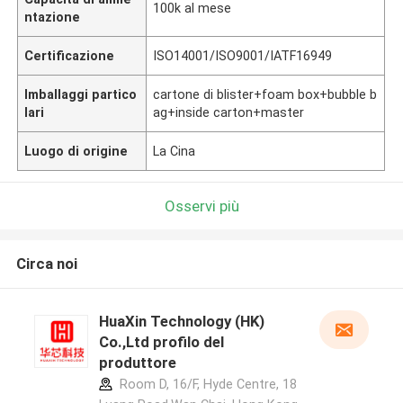
100k al mese
ntazione
Certificazione
ISO14001/ISO9001/IATF16949
Imballaggi partico
cartone di blister+foam box+bubble b
lari
ag+inside carton+master
Luogo di origine
La Cina
Osservi più
Circa noi
HuaXin Technology (HK)
Co.,Ltd profilo del
produttore
Room D, 16/F, Hyde Centre, 18