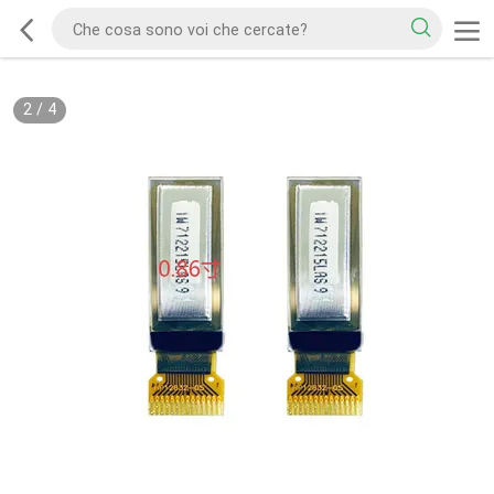
2
/
4