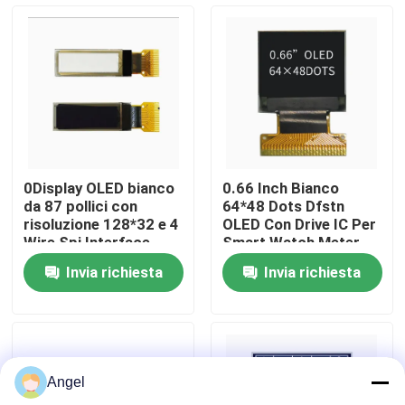
Manifestazione di VR
Circa noi
Giro della fabbrica
0Display OLED bianco
0.66 Inch Bianco
da 87 pollici con
64*48 Dots Dfstn
Controllo di qualità
risoluzione 128*32 e 4
OLED Con Drive IC Per
Wire Spi Interface
Smart Watch Meter
Screen
Invia richiesta
Invia richiesta
Contattici
Richieda una citazione
Angel
Esposizione LCD di TFT