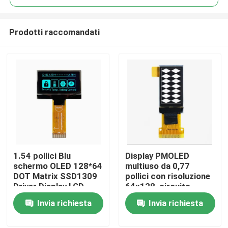
Prodotti raccomandati
1.54 pollici Blu
Display PMOLED
Casa
schermo OLED 128*64
multiuso da 0,77
DOT Matrix SSD1309
pollici con risoluzione
Driver Display LCD
64x128, circuito
Prodotti
monocromo
integrato di pilotaggio
Invia richiesta
Invia richiesta
SSD1312
Video