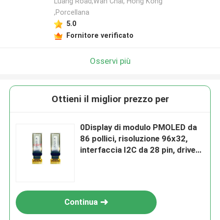
Luang Road,Wan Chai, Hong Kong
,Porcellana
5.0
Fornitore verificato
Osservi più
Ottieni il miglior prezzo per
0Display di modulo PMOLED da
86 pollici, risoluzione 96x32,
interfaccia I2C da 28 pin, drive
IC SSD1316Z2
Continua