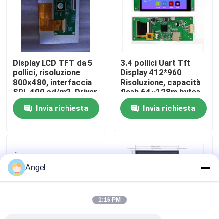
Manifestazione di VR
Circa noi
Display LCD TFT da 5
3.4 pollici Uart Tft
pollici, risoluzione
Display 412*960
800x480, interfaccia
Risoluzione, capacità
Giro della fabbrica
SPI, 400 cd/m2, Driver
flash 64~128m bytes,
IC ST7262
300c/d
Invia richiesta
Invia richiesta
Controllo di qualità
Contattici
Angel
Richieda una citazione
1:16 PM
Esposizione LCD di TFT