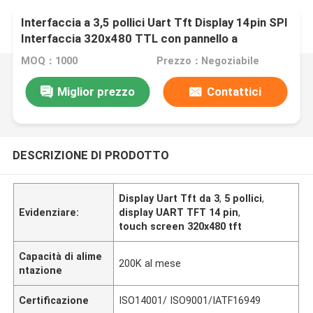
Interfaccia a 3,5 pollici Uart Tft Display 14pin SPI
Interfaccia 320x480 TTL con pannello a
sfioramento
MOQ：1000
Prezzo：Negoziabile
Miglior prezzo
Contattici
DESCRIZIONE DI PRODOTTO
Display Uart Tft da 3
,
5 pollici
,
Evidenziare:
display UART TFT 14 pin
,
touch screen 320x480 tft
Capacità di alime
200K al mese
ntazione
Certificazione
ISO14001/ ISO9001/IATF16949