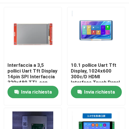
Interfaccia a 3,5
10.1 pollice Uart Tft
pollici Uart Tft Display
Display, 1024x600
14pin SPI Interfaccia
300c/D HDMI
320x480 TTL con
Interface Touch Panel
pannello a
Casa
Invia richiesta
Invia richiesta
sfioramento
Prodotti
Video