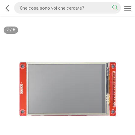
2
/
5