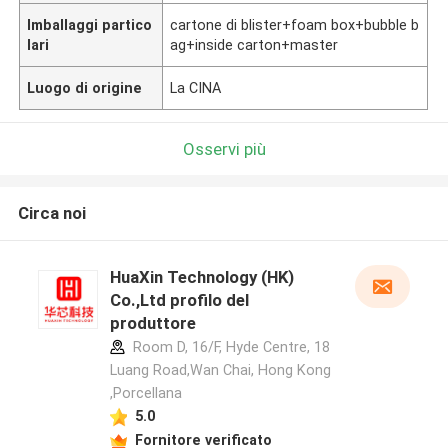
Imballaggi partico
cartone di blister+foam box+bubble b
lari
ag+inside carton+master
Luogo di origine
La CINA
Osservi più
Circa noi
HuaXin Technology (HK)
Co.,Ltd profilo del
produttore
Room D, 16/F, Hyde Centre, 18
Luang Road,Wan Chai, Hong Kong
,Porcellana
5.0
Fornitore verificato