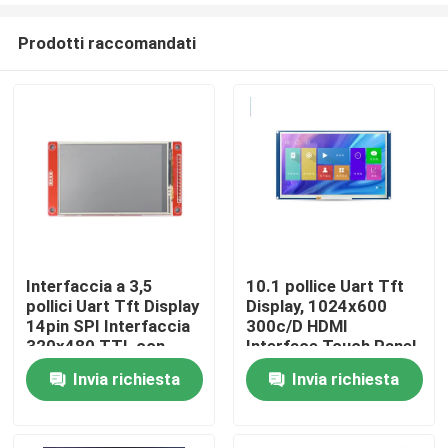
Prodotti raccomandati
Interfaccia a 3,5
10.1 pollice Uart Tft
pollici Uart Tft Display
Display, 1024x600
Casa
14pin SPI Interfaccia
300c/D HDMI
320x480 TTL con
Interface Touch Panel
pannello a
Invia richiesta
Invia richiesta
Prodotti
sfioramento
Video