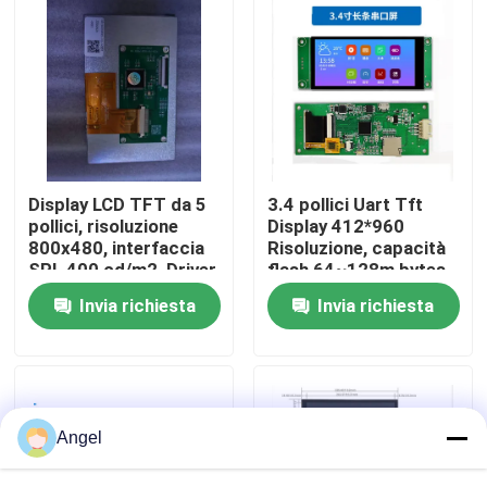
Manifestazione di VR
Circa noi
Giro della fabbrica
Display LCD TFT da 5
3.4 pollici Uart Tft
pollici, risoluzione
Display 412*960
800x480, interfaccia
Risoluzione, capacità
Controllo di qualità
SPI, 400 cd/m2, Driver
flash 64~128m bytes,
IC ST7262
300c/d
Invia richiesta
Invia richiesta
Contattici
Richieda una citazione
Angel
Esposizione LCD di TFT