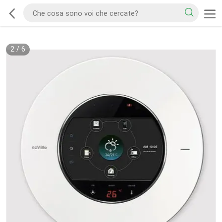
2
/
6