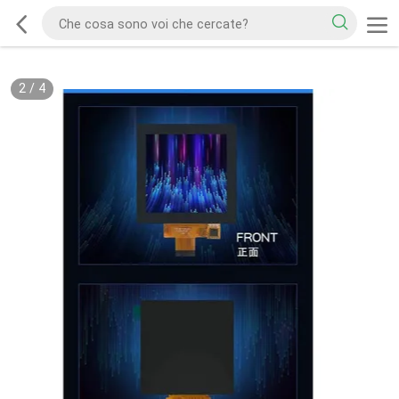
2
/
4