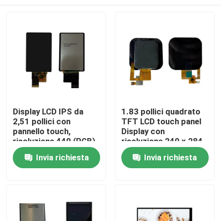
Display LCD IPS da
1.83 pollici quadrato
2,51 pollici con
TFT LCD touch panel
pannello touch,
Display con
risoluzione 440 (RGB)
risoluzione 240 x 284
x 696 e luminosità di
e SPI Interface
Casa
Invia richiesta
Invia richiesta
850 cd/m2,
interfaccia MIPI
Prodotti
Video