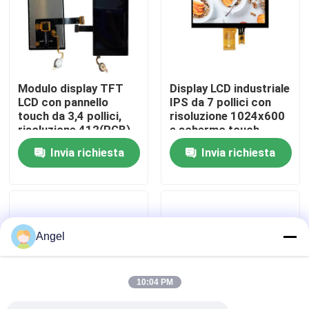
Manifestazione di VR
Circa noi
Modulo display TFT
Display LCD industriale
LCD con pannello
IPS da 7 pollici con
touch da 3,4 pollici,
risoluzione 1024x600
Giro della fabbrica
risoluzione 412(RGB)
e schermo touch
x 960 e interfaccia
capacitivo di 300
Invia richiesta
Invia richiesta
MIPI 2L per uso
luminosità
Controllo di qualità
industriale
Contattici
Angel
Richieda una citazione
10:04 PM
Esposizione LCD di TFT