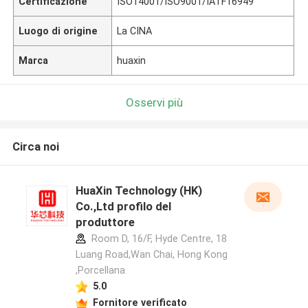
Certificazione
ISO14001/ISO9001/IATF16949
Luogo di origine
La CINA
Marca
huaxin
Osservi più
Circa noi
HuaXin Technology (HK)
Co.,Ltd profilo del
produttore
Room D, 16/F, Hyde Centre, 18
Luang Road,Wan Chai, Hong Kong
,Porcellana
5.0
Fornitore verificato