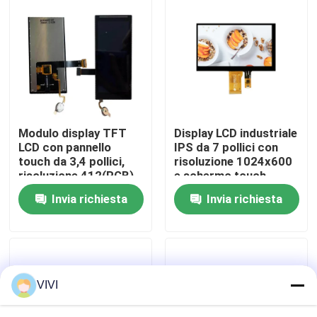
Manifestazione di VR
Circa noi
Giro della fabbrica
Modulo display TFT
Display LCD industriale
LCD con pannello
IPS da 7 pollici con
touch da 3,4 pollici,
risoluzione 1024x600
Controllo di qualità
risoluzione 412(RGB)
e schermo touch
x 960 e interfaccia
capacitivo di 300
Invia richiesta
Invia richiesta
MIPI 2L per uso
luminosità
industriale
Contattici
Richieda una citazione
VIVI
Esposizione LCD di TFT