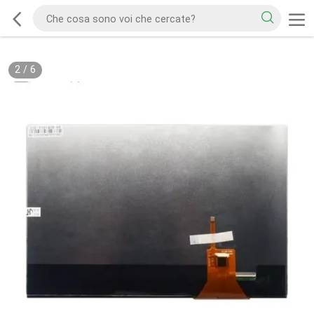
2
/
6