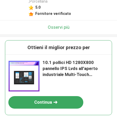
,Porcellana
5.0
Fornitore verificato
Osservi più
Ottieni il miglior prezzo per
10.1 pollici HD 1280X800
pannello IPS Lvds all'aperto
industriale Multi-Touch
Capacitive Touch Screen TFT
LCD Module Display
Continua