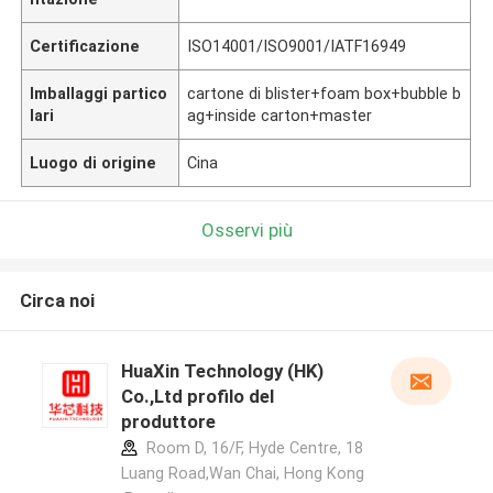
Certificazione
ISO14001/ISO9001/IATF16949
Imballaggi partico
cartone di blister+foam box+bubble b
lari
ag+inside carton+master
Luogo di origine
Cina
Osservi più
Circa noi
HuaXin Technology (HK)
Co.,Ltd profilo del
produttore
Room D, 16/F, Hyde Centre, 18
Luang Road,Wan Chai, Hong Kong