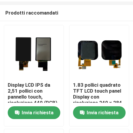
Prodotti raccomandati
Display LCD IPS da
1.83 pollici quadrato
2,51 pollici con
TFT LCD touch panel
Casa
pannello touch,
Display con
risoluzione 440 (RGB)
risoluzione 240 x 284
x 696 e luminosità di
e SPI Interface
Invia richiesta
Invia richiesta
Prodotti
850 cd/m2,
interfaccia MIPI
Video